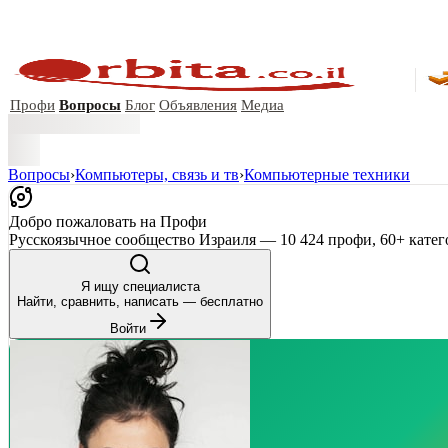
Профи
Вопросы
Блог
Объявления
Медиа
Вопросы
›
Компьютеры, связь и тв
›
Компьютерные техники
Добро пожаловать на Профи
Русскоязычное сообщество Израиля — 10 424 профи, 60+ катег
Я ищу специалиста
Найти, сравнить, написать — бесплатно
Войти