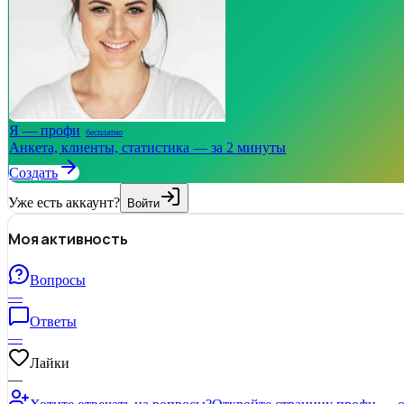
Я — профи
бесплатно
Анкета, клиенты, статистика — за 2 минуты
Создать
Уже есть аккаунт?
Войти
Моя активность
Вопросы
—
Ответы
—
Лайки
—