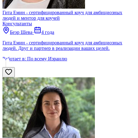
Гита Емин - сертифицированный коуч для амбициозных
людей и ментор для коучей
Консультанты
Беэр Шева
·
4 года
Гита Емин - сертифицированный коуч для амбициозных
людей. Друг и партнер в реализации ваших целей.
Работает в:
По всему Израилю