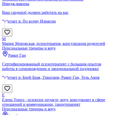
Имидж-макеры
Ваш гардероб должен работать на вас
Работает в:
По всему Израилю
М
Мария Зборовская, психотерапия, консультация родителей
Персональные тренеры и коуч
Рамат Ган
Сертифицированный психотерапевт с большим опытом
работы в сопровождении и эмоциональной поддержке
Работает в:
Бней Брак, Гиватаим, Рамат Ган, Тель Авив
Е
Елена Тоннэ - психолог-педагог, коуч, консультант в сфере
отношений и коммуникации, танцетерапевт
Персональные тренеры и коуч