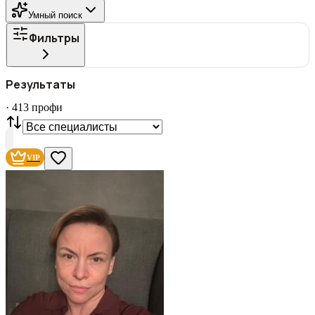
Умный поиск
Фильтры
ГОРОД
Результаты
Все
·
413
профи
СТАТУС
VIP
С фото
Нашли
413
профи
VIP
Сбросить