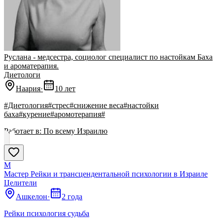
Руслана - медсестра, социолог специалист по настойкам Баха
и ароматерапия.
Диетологи
Наария
·
10 лет
#Диетология#стрес#снижение веса#настойки
баха#курение#аромотерапия#
Работает в:
По всему Израилю
М
Мастер Рейки и трансцендентальной психологии в Израиле
Целители
Ашкелон
·
2 года
Рейки психология судьба