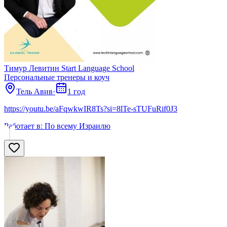
Тимур Левитин Start Language School
Персональные тренеры и коуч
Тель Авив
·
1 год
https://youtu.be/aFqwkwIR8Ts?si=8lTe-sTUFuRif0J3
Работает в:
По всему Израилю