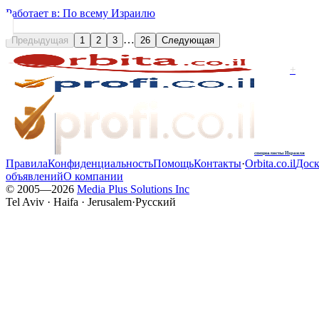
Работает в:
По всему Израилю
…
Предыдущая
1
2
3
26
Следующая
+
специалисты Израиля
Правила
Конфиденциальность
Помощь
Контакты
·
Orbita.co.il
Доск
объявлений
О компании
© 2005—
2026
Media Plus Solutions Inc
Tel Aviv · Haifa · Jerusalem
·
Русский