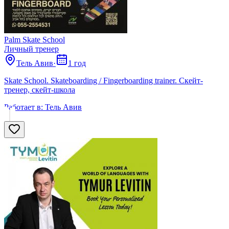
Palm Skate School
Личный тренер
Тель Авив
·
1 год
Skate School. Skateboarding / Fingerboarding trainer. Скейт-
тренер, скейт-школа
Работает в:
Тель Авив