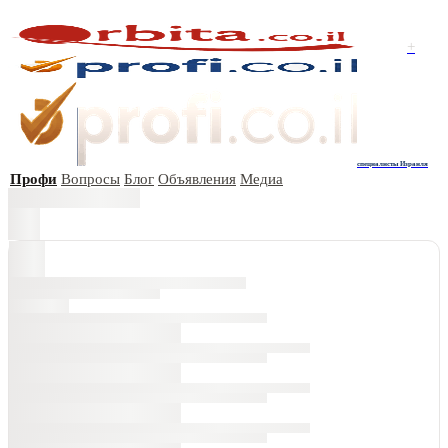
+
специалисты Израиля
Профи
Вопросы
Блог
Объявления
Медиа