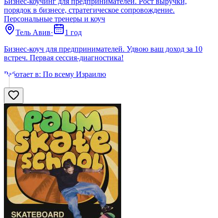
Бизнес-коучинг для предпринимателей. Рост выручки,
порядок в бизнесе, стратегическое сопровождение.
Персональные тренеры и коуч
Тель Авив
·
1 год
Бизнес-коуч для предпринимателей. Удвою ваш доход за 10
встреч. Первая сессия-диагностика!
Работает в:
По всему Израилю