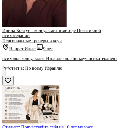
Ирина Ковтун - консультант в методе Позитивной
психотерапии
Персональные тренеры и коуч
Нацрат Илит
·
9 лет
психолог консультант Израиль онлайн коуч психотерапевт
Работает в:
По всему Израилю
Стилист: Почувствуйте себя на 10 лет моложе