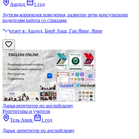
Ашдод
·
1 год
Аутизм,коррекция поведения, развитие речи,консультации
родителям,работа со страхами
Работает в:
Ашдод, Бней Аиш, Ган Явне, Явне
Дарья-репетитор по английскому
Репетиторы и учителя
Тель Авив
·
1 год
Дарья -репетитор по английскому