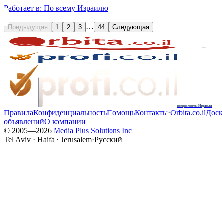
Работает в:
По всему Израилю
…
Предыдущая
1
2
3
44
Следующая
+
специалисты Израиля
Правила
Конфиденциальность
Помощь
Контакты
·
Orbita.co.il
Доск
объявлений
О компании
© 2005—
2026
Media Plus Solutions Inc
Tel Aviv · Haifa · Jerusalem
·
Русский