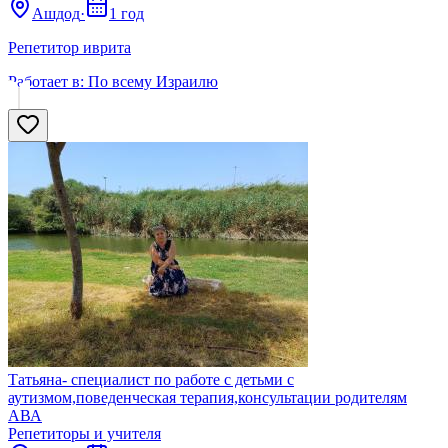
Ашдод
·
1 год
Репетитор иврита
Работает в:
По всему Израилю
Татьяна- специалист по работе с детьми с
аутизмом,поведенческая терапия,консультации родителям
АВА
Репетиторы и учителя