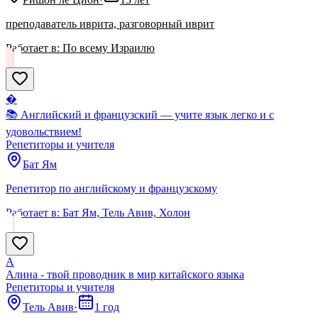
преподаватель иврита, разговорный иврит
Работает в:
По всему Израилю
�
📚 Английский и французский — учите язык легко и с
удовольствием!
Репетиторы и учителя
Бат Ям
Репетитор по английскому и французскому
Работает в:
Бат Ям, Тель Авив, Холон
А
Алина - твой проводник в мир китайского языка
Репетиторы и учителя
Тель Авив
·
1 год