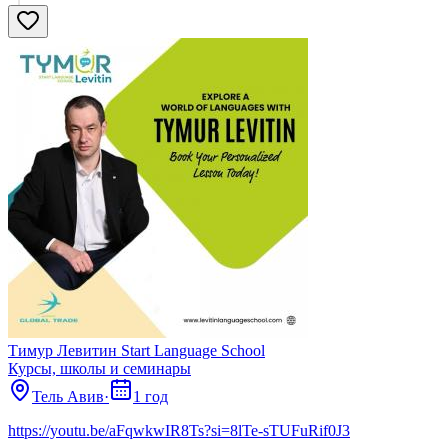
Тимур Левитин Start Language School
Курсы, школы и семинары
Тель Авив
·
1 год
https://youtu.be/aFqwkwIR8Ts?si=8lTe-sTUFuRif0J3