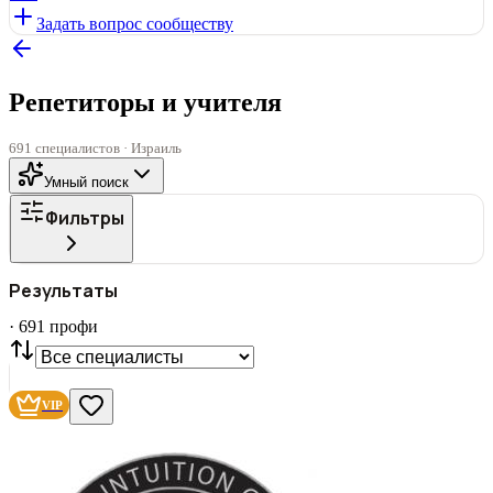
Задать вопрос сообществу
Репетиторы и учителя
691 специалистов · Израиль
Умный поиск
Фильтры
ГОРОД
Результаты
Все
·
691
профи
СТАТУС
VIP
С фото
Нашли
691
профи
VIP
Сбросить