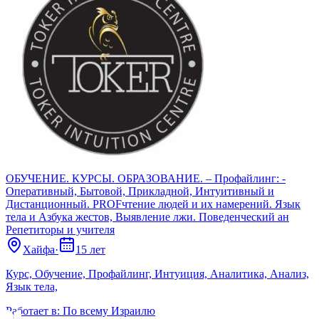
ОБУЧЕНИЕ. КУРСЫ. ОБРАЗОВАНИЕ. – Профайлинг: -
Оперативный, Бытовой, Прикладной, Интуитивный и
Дистанционный. PROFчтение людей и их намерений. Язык
тела и Азбука жестов, Выявление лжи. Поведенческий ан
Репетиторы и учителя
Хайфа
·
15 лет
Курс, Обучение, Профайлинг, Интуиция, Аналитика, Анализ,
Язык тела,
Работает в:
По всему Израилю