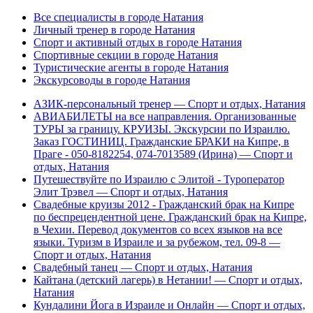
Все специалисты в городе Натания
Личный тренер в городе Натания
Спорт и активный отдых в городе Натания
Спортивные секции в городе Натания
Туристические агенты в городе Натания
Экскурсоводы в городе Натания
АЗИК-персональный тренер — Спорт и отдых, Натания
АВИАБИЛЕТЫ на все направления. Организованные
ТУРЫ за границу. КРУИЗЫ. Экскурсии по Израилю.
Заказ ГОСТИНИЦ. Гражданские БРАКИ на Кипре, в
Праге - 050-8182254, 074-7013589 (Ирина) — Спорт и
отдых, Натания
Путешествуйте по Израилю с Элитой - Туроператор
Элит Трэвел — Спорт и отдых, Натания
Свадебные круизы 2012 - Гражданский брак на Кипре
по беспрецендентной цене. Гражданский брак на Кипре,
в Чехии. Перевод документов со всех языков на все
языки. Туризм в Израиле и за рубежом, тел. 09-8 —
Спорт и отдых, Натания
Свадебный танец — Спорт и отдых, Натания
Кайтана (детский лагерь) в Нетании! — Спорт и отдых,
Натания
Кундалини Йога в Израиле и Онлайн — Спорт и отдых,