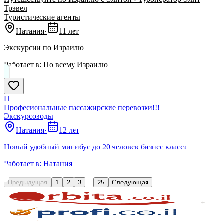
Трэвел
Туристические агенты
Натания
·
11 лет
Экскурсии по Израилю
Работает в:
По всему Израилю
П
Професиональные пассажирские перевозки!!!
Экскурсоводы
Натания
·
12 лет
Новый удобный минибус до 20 человек бизнес класса
Работает в:
Натания
…
Предыдущая
1
2
3
25
Следующая
+