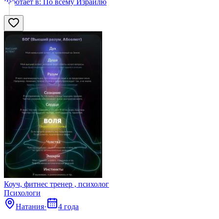
Работает в:
По всему Израилю
Коуч, фитнес тренер , психолог
Психологи
Натания
·
4 года