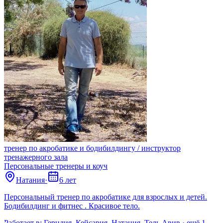
тренер по акробатике и бодибилдингу / инструктор
тренажерного зала
Персональные тренеры и коуч
Натания
·
6 лет
Персональный тренер по акробатике для взрослых и детей.
Бодибилдинг и фитнес . Красивое тело.
Работает в:
Герцлия, Кейсария, Натания, Тель Авив
· ещё
1