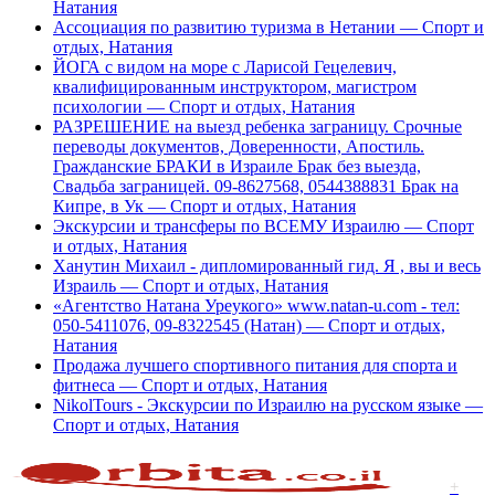
Натания
Ассоциация по развитию туризма в Нетании — Спорт и
отдых, Натания
ЙОГА с видом на море с Ларисой Гецелевич,
квалифицированным инструктором, магистром
психологии — Спорт и отдых, Натания
РАЗРЕШЕНИЕ на выезд ребенка заграницу. Срочные
переводы документов, Доверенности, Апостиль.
Гражданские БРАКИ в Израиле Брак без выезда,
Свадьба заграницей. 09-8627568, 0544388831 Брак на
Кипре, в Ук — Спорт и отдых, Натания
Экскурсии и трансферы по ВСЕМУ Израилю — Спорт
и отдых, Натания
Ханутин Михаил - дипломированный гид. Я , вы и весь
Израиль — Спорт и отдых, Натания
«Агентство Натана Уреукого» www.natan-u.com - тел:
050-5411076, 09-8322545 (Натан) — Спорт и отдых,
Натания
Продажа лучшего спортивного питания для спорта и
фитнеса — Спорт и отдых, Натания
NikolTours - Экскурсии по Израилю на русском языке —
Спорт и отдых, Натания
+