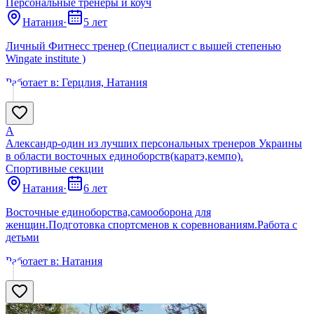
Персональные тренеры и коуч
Натания
·
5 лет
Личный Фитнесс тренер (Специалист с вышей степенью
Wingate institute )
Работает в:
Герцлия, Натания
А
Александр-один из лучших персональных тренеров Украины
в области восточных единоборств(каратэ,кемпо).
Спортивные секции
Натания
·
6 лет
Восточные единоборства,самооборона для
женщин.Подготовка спортсменов к соревнованиям.Работа с
детьми
Работает в:
Натания