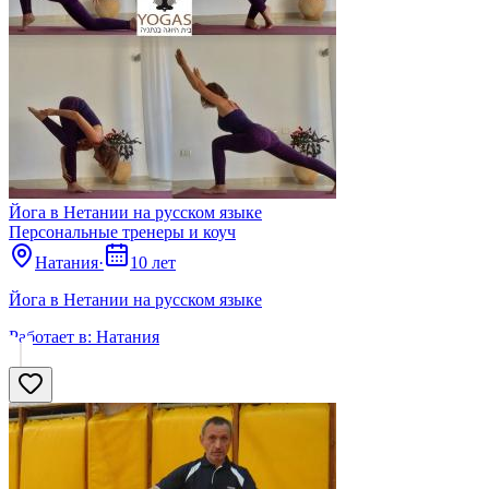
Йога в Нетании на русском языке
Персональные тренеры и коуч
Натания
·
10 лет
Йога в Нетании на русском языке
Работает в:
Натания