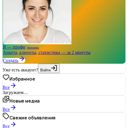
Я — профи
бесплатно
Анкета, клиенты, статистика — за 2 минуты
Создать
Уже есть аккаунт?
Войти
Избранное
Все
Загружаем…
Новые медиа
Все
Свежие объявления
Все