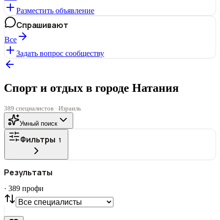
Разместить объявление
Спрашивают
Все
Задать вопрос сообществу
Спорт и отдых в городе Натания
389 специалистов · Израиль
Умный поиск
Фильтры
1
ГОРОД
Результаты
Все
·
389
профи
СТАТУС
VIP
С фото
Нашли
389
профи