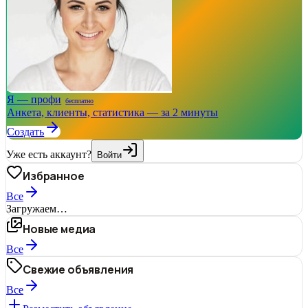
Я — профи
бесплатно
Анкета, клиенты, статистика — за 2 минуты
Создать
Уже есть аккаунт?
Войти
Избранное
Все
Загружаем…
Новые медиа
Все
Свежие объявления
Все