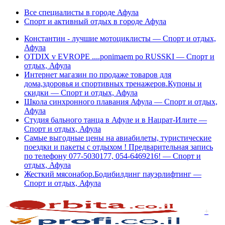
Все специалисты в городе Афула
Спорт и активный отдых в городе Афула
Константин - лучшие мотоциклисты — Спорт и отдых,
Афула
OTDIX v EVROPE ....ponimaem po RUSSKI — Спорт и
отдых, Афула
Интернет магазин по продаже товаров для
дома,здоровья и спортивных тренажеров.Купоны и
скидки — Спорт и отдых, Афула
Школа синхронного плавания Афула — Спорт и отдых,
Афула
Студия бального танца в Афуле и в Нацрат-Илите —
Спорт и отдых, Афула
Cамые выгодные цены на авиабилеты, туристические
поездки и пакеты с отдыхом ! Предварительная запись
по телефону 077-5030177, 054-6469216! — Спорт и
отдых, Афула
Жесткий мясонабор.Бодибилдинг пауэрлифтинг —
Спорт и отдых, Афула
+