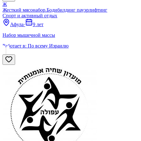
Ж
Жесткий мясонабор.Бодибилдинг пауэрлифтинг
Спорт и активный отдых
Афула
·
9 лет
Набор мышечной массы
Работает в:
По всему Израилю