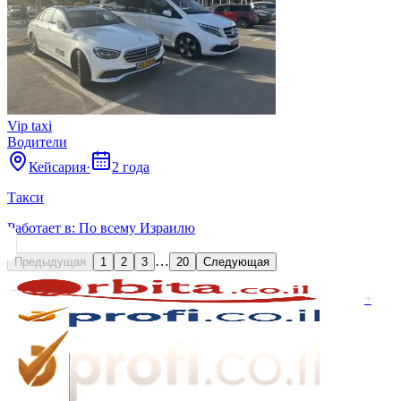
Vip taxi
Водители
Кейсария
·
2 года
Такси
Работает в:
По всему Израилю
…
Предыдущая
1
2
3
20
Следующая
+