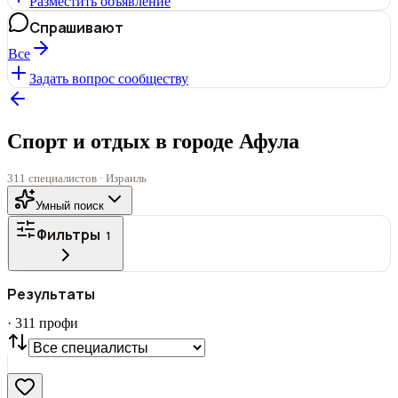
Разместить объявление
Спрашивают
Все
Задать вопрос сообществу
Спорт и отдых в городе Афула
311 специалистов · Израиль
Умный поиск
Фильтры
1
ГОРОД
Результаты
Все
·
311
профи
СТАТУС
VIP
С фото
Нашли
311
профи
Сбросить