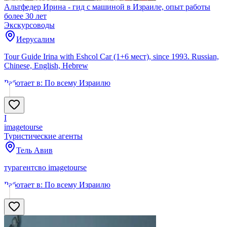
Альтфедер Ирина - гид с машиной в Израиле, опыт работы
более 30 лет
Экскурсоводы
Иерусалим
Tour Guide Irina with Eshcol Car (1+6 мест), since 1993. Russian,
Chinese, English, Hebrew
Работает в:
По всему Израилю
I
imagetourse
Туристические агенты
Тель Авив
турагентсво imagetourse
Работает в:
По всему Израилю