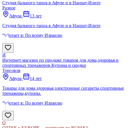
Студия бального танца в Афуле и в Нацрат-Илите
Разное
Афула
·
13 лет
Студия бального танца в Афуле и в Нацрат-Илите
Работает в:
По всему Израилю
И
Интернет магазин по продаже товаров для дома,здоровья и
спортивных тренажеров.Купоны и скидки
Торговля
Афула
·
14 лет
Товары для дома,здоровья,электронные сигареты,спортивные
тренажеры,купоны.
Работает в:
По всему Израилю
O
OTDIX v EVROPE ....ponimaem po RUSSKI