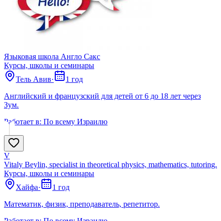
Языковая школа Англо Сакс
Курсы, школы и семинары
Тель Авив
·
1 год
Английский и французский для детей от 6 до 18 лет через
Зум.
Работает в:
По всему Израилю
V
Vitaly Beylin, specialist in theoretical physics, mathematics, tutoring.
Курсы, школы и семинары
Хайфа
·
1 год
Математик, физик, преподаватель, репетитор.
Работает в:
По всему Израилю