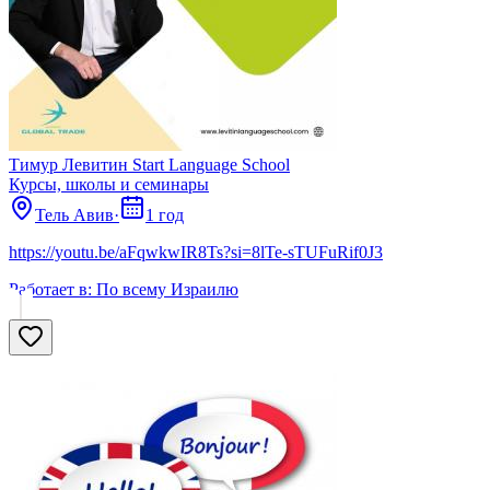
Тимур Левитин Start Language School
Курсы, школы и семинары
Тель Авив
·
1 год
https://youtu.be/aFqwkwIR8Ts?si=8lTe-sTUFuRif0J3
Работает в:
По всему Израилю