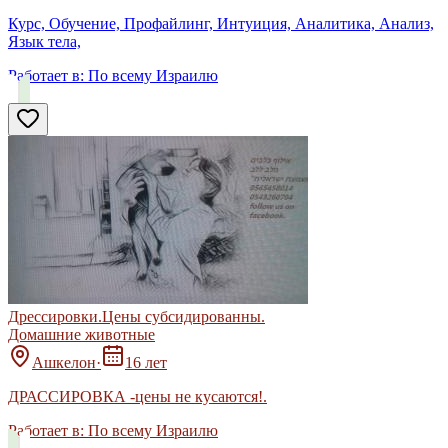
Курс, Обучение, Профайлинг, Интуиция, Аналитика, Анализ,
Язык тела,
Работает в:
По всему Израилю
Дрессировки.Цены субсидированны.
Домашние животные
Ашкелон
·
16 лет
ДРАССИРОВКА -цены не кусаются!.
Работает в:
По всему Израилю