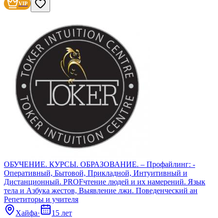
VIP
Сбросить
ОБУЧЕНИЕ. КУРСЫ. ОБРАЗОВАНИЕ. – Профайлинг: -
Оперативный, Бытовой, Прикладной, Интуитивный и
Дистанционный. PROFчтение людей и их намерений. Язык
тела и Азбука жестов, Выявление лжи. Поведенческий ан
Репетиторы и учителя
Хайфа
·
15 лет