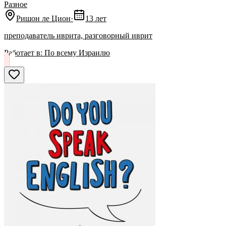
Разное
Ришон ле Цион
·
13 лет
преподаватель иврита, разговорный иврит
Работает в:
По всему Израилю