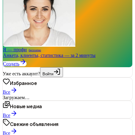
Я — профи
бесплатно
Анкета, клиенты, статистика — за 2 минуты
Создать
Уже есть аккаунт?
Войти
Избранное
Все
Загружаем…
Новые медиа
Все
Свежие объявления
Все