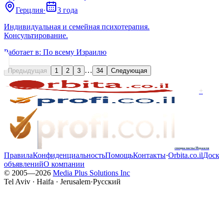
Герцлия
·
3 года
Индивидуальная и семейная психотерапия.
Консультирование.
Работает в:
По всему Израилю
…
Предыдущая
1
2
3
34
Следующая
+
специалисты Израиля
Правила
Конфиденциальность
Помощь
Контакты
·
Orbita.co.il
Доск
объявлений
О компании
© 2005—
2026
Media Plus Solutions Inc
Tel Aviv · Haifa · Jerusalem
·
Русский