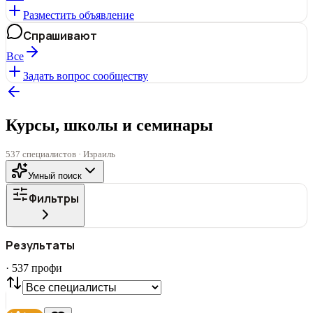
Разместить объявление
Спрашивают
Все
Задать вопрос сообществу
Курсы, школы и семинары
537 специалистов · Израиль
Умный поиск
Фильтры
ГОРОД
Результаты
Все
·
537
профи
СТАТУС
VIP
С фото
Нашли
537
профи