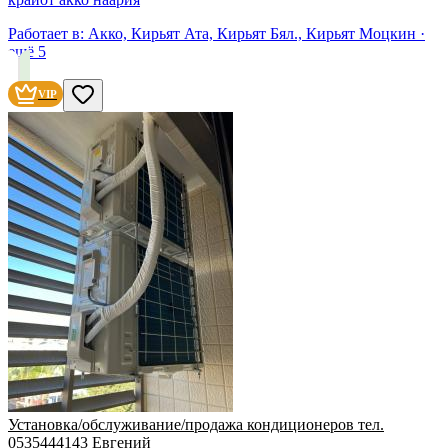
Работает в:
Акко, Кирьят Ата, Кирьят Бял., Кирьят Моцкин
·
ещё
5
VIP
Установка/обслуживание/продажа кондиционеров тел.
0535444143 Евгений