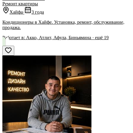
Ремонт квартиры
Хайфа
·
3 года
Кондиционеры в Хайфе. Установка, ремонт, обслуживание,
продажа.
Работает в:
Акко, Атлит, Афула, Биньямина
· ещё
19