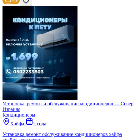
VIP
Установка, ремонт и обслуживание кондиционеров — Север
Израиля
Кондиционеры
Хайфа
·
2 года
Установка ремонт обслуживание кондиционеров хайфа
крайот акко наария