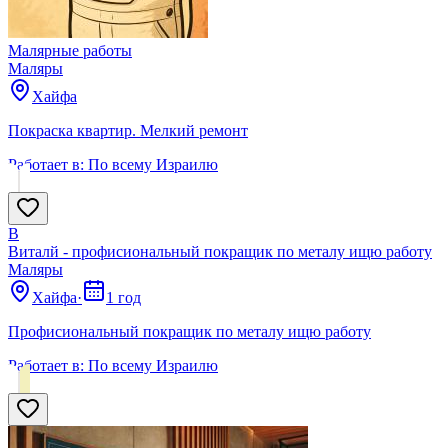
Малярные работы
Маляры
Хайфа
Покраска квартир. Мелкий ремонт
Работает в:
По всему Израилю
В
Виталй - профисиональный покращик по металу ищю работу
Маляры
Хайфа
·
1 год
Профисиональный покращик по металу ищю работу
Работает в:
По всему Израилю