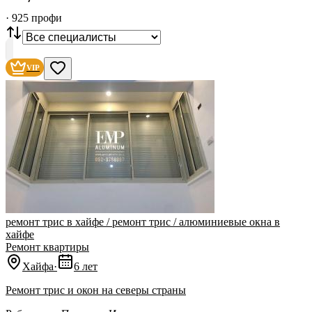
Все
·
925
профи
СТАТУС
VIP
С фото
Нашли
925
профи
VIP
Сбросить
ремонт трис в хайфе / ремонт трис / алюминиевые окна в
хайфе
Ремонт квартиры
Хайфа
·
6 лет
‏Ремонт трис и окон на северы страны