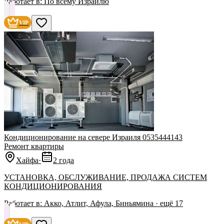
Работает в:
По всему Израилю
VIP
Кондиционирование на севере Израиля 0535444143
Ремонт квартиры
Хайфа
·
2 года
УСТАНОВКА, ОБСЛУЖИВАНИЕ, ПРОДАЖА СИСТЕМ
КОНДИЦИОНИРОВАНИЯ
Работает в:
Акко, Атлит, Афула, Биньямина
· ещё
17