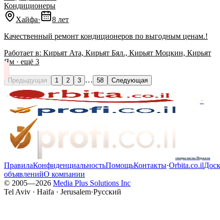
Кондиционеры
Хайфа
·
8 лет
Качественный ремонт кондиционеров по выгодным ценам.!
Работает в:
Кирьят Ата, Кирьят Бял., Кирьят Моцкин, Кирьят
Ям
· ещё
3
…
Предыдущая
1
2
3
58
Следующая
+
специалисты Израиля
Правила
Конфиденциальность
Помощь
Контакты
·
Orbita.co.il
Доск
объявлений
О компании
© 2005—
2026
Media Plus Solutions Inc
Tel Aviv · Haifa · Jerusalem
·
Русский