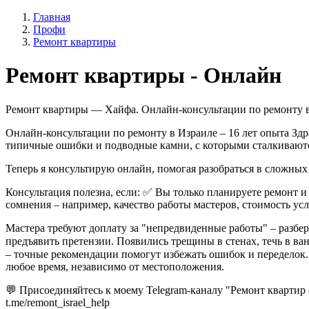
Главная
Профи
Ремонт квартиры
Ремонт квартиры - Онлайн
Ремонт квартиры — Хайфа. Онлайн-консультации по ремонту в 
Онлайн-консультации по ремонту в Израиле – 16 лет опыта Здра
типичные ошибки и подводные камни, с которыми сталкиваютс
Теперь я консультирую онлайн, помогая разобраться в сложных
Консультация полезна, если: ✅ Вы только планируете ремонт и х
сомнения – например, качество работы мастеров, стоимость ус
Мастера требуют доплату за "непредвиденные работы" – разбе
предъявить претензии. Появились трещины в стенах, течь в ван
– точные рекомендации помогут избежать ошибок и переделок.
любое время, независимо от местоположения.
💬 Присоединяйтесь к моему Telegram-каналу "Ремонт квартир 
t.me/remont_israel_help