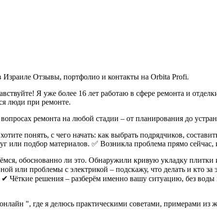
Израиле Отзывы, портфолио и контакты на Orbita Profi.
вствуйте! Я уже более 16 лет работаю в сфере ремонта и отделк
я люди при ремонте.
 вопросах ремонта на любой стадии – от планирования до устран
отите понять, с чего начать: как выбрать подрядчиков, составит
луг или подбор материалов. ✅ Возникла проблема прямо сейчас,
рёмся, обоснованно ли это. Обнаружили кривую укладку плитки 
ной или проблемы с электрикой – подскажу, что делать и кто за
 ✔ Чёткие решения – разберём именно вашу ситуацию, без воды
онлайн ", где я делюсь практическими советами, примерами из 