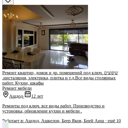
Ремонт квартир, домов и др. помещений под ключ. שיפוצים
.инсталяция, электрика, плитка и т.д.Все виды столярных
работ. Кухни, шкафы
Ремонт мебели
Ашдод
·
12 лет
Ремонты под ключ. все виды работ. Производство и
устоновка, обновление кухни и мебели .
Работает в:
Ашдод, Ашкелон, Беер Яков, Бней Аиш
· ещё
10