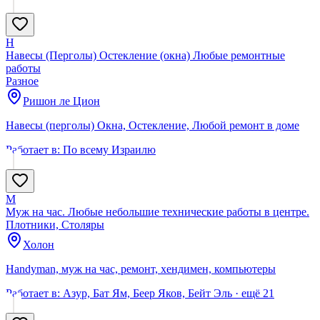
Н
Навесы (Перголы) Остекление (окна) Любые ремонтные
работы
Разное
Ришон ле Цион
Навесы (перголы) Окна, Остекление, Любой ремонт в доме
Работает в:
По всему Израилю
М
Муж на час. Любые небольшие технические работы в центре.
Плотники, Столяры
Холон
Handyman, муж на час, ремонт, хендимен, компьютеры
Работает в:
Азур, Бат Ям, Беер Яков, Бейт Эль
· ещё
21