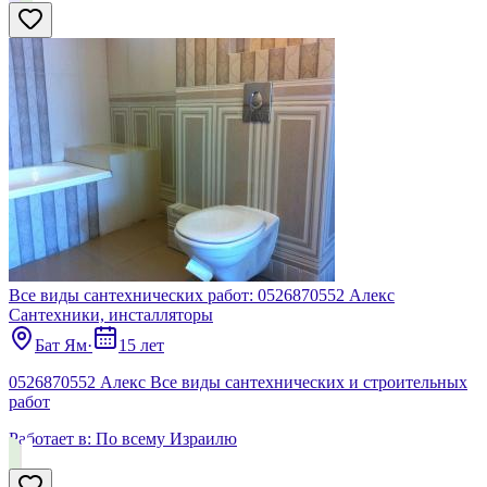
Все виды сантехнических работ: 0526870552 Алекс
Сантехники, инсталляторы
Бат Ям
·
15 лет
0526870552 Алекс Все виды сантехнических и строительных
работ
Работает в:
По всему Израилю