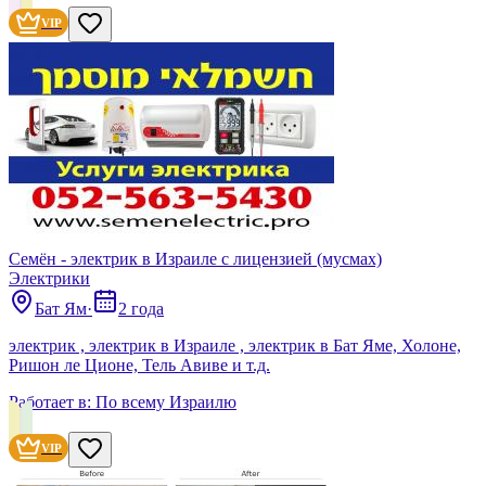
VIP
Семён - электрик в Израиле с лицензией (мусмах)
Электрики
Бат Ям
·
2 года
электрик , электрик в Израиле , электрик в Бат Яме, Холоне,
Ришон ле Ционе, Тель Авиве и т.д.
Работает в:
По всему Израилю
VIP