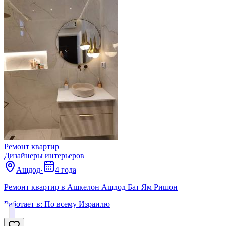
Ремонт квартир
Дизайнеры интерьеров
Ашдод
·
4 года
Ремонт квартир в Ашкелон Ашдод Бат Ям Ришон
Работает в:
По всему Израилю