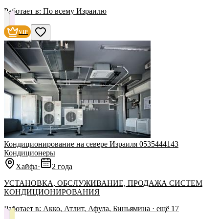
Работает в:
По всему Израилю
VIP
Кондиционирование на севере Израиля 0535444143
Кондиционеры
Хайфа
·
2 года
УСТАНОВКА, ОБСЛУЖИВАНИЕ, ПРОДАЖА СИСТЕМ
КОНДИЦИОНИРОВАНИЯ
Работает в:
Акко, Атлит, Афула, Биньямина
· ещё
17