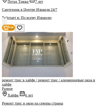
Петах Тиква
·
7 лет
Сантехник в Центре Израиля 24/7
Работает в:
По всему Израилю
VIP
ремонт трис в хайфе / ремонт трис / алюминиевые окна в
хайфе
Разное
Хайфа
·
6 лет
‏Ремонт трис и окон на северы страны