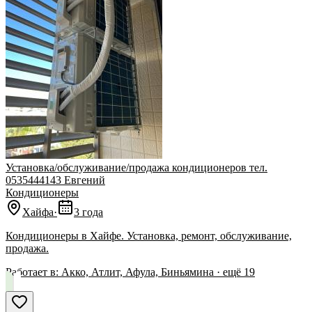
Установка/обслуживание/продажа кондиционеров тел.
0535444143 Евгений
Кондиционеры
Хайфа
·
3 года
Кондиционеры в Хайфе. Установка, ремонт, обслуживание,
продажа.
Работает в:
Акко, Атлит, Афула, Биньямина
· ещё
19