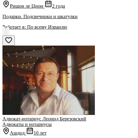
Ришон ле Цион
·
2 года
Подарки. Подсвечники и шкатулки
Работает в:
По всему Израилю
Адвокат-нотариус Леонид Березовский
Адвокаты и нoтариусы
Ашдод
·
10 лет