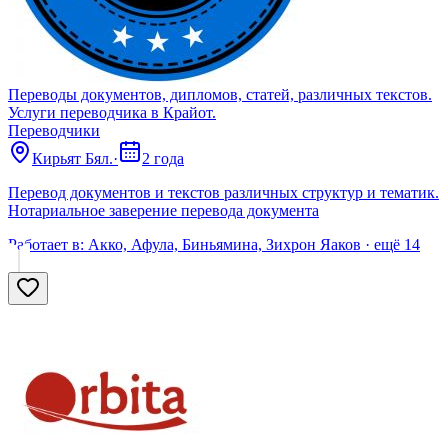
Переводы документов, дипломов, статей, различных текстов.
Услуги переводчика в Крайот.
Переводчики
Кирьят Бял.
·
2 года
Перевод документов и текстов различных структур и тематик.
Нотариальное заверение перевода документа
Работает в:
Акко, Афула, Биньямина, Зихрон Яaков
· ещё
14