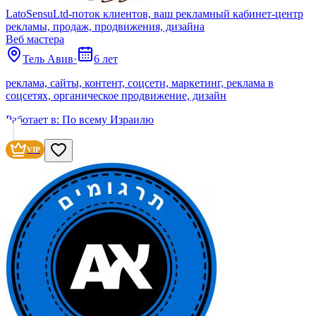
LatoSensuLtd-поток клиентов, ваш рекламный кабинет-центр
рекламы, продаж, продвижения, дизайна
Веб мастера
Тель Авив
·
6 лет
реклама, сайты, контент, соцсети, маркетинг, реклама в
соцсетях, органическое продвижение, дизайн
Работает в:
По всему Израилю
VIP