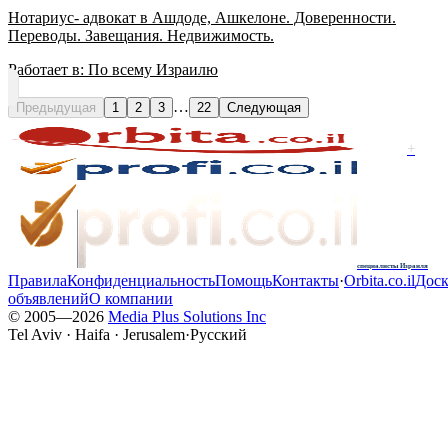
Нотариус- адвокат в Ашдоде, Ашкелоне. Доверенности.
Переводы. Завещания. Недвижимость.
Работает в:
По всему Израилю
…
Предыдущая
1
2
3
22
Следующая
+
специалисты Израиля
Правила
Конфиденциальность
Помощь
Контакты
·
Orbita.co.il
Доск
объявлений
О компании
© 2005—
2026
Media Plus Solutions Inc
Tel Aviv · Haifa · Jerusalem
·
Русский