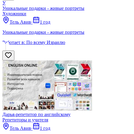
У
Уникальные подарки - живые портреты
Художники
Тель Авив
·
1 год
Уникальные подарки - живые портреты
Работает в:
По всему Израилю
Дарья-репетитор по английскому
Репетиторы и учителя
Тель Авив
·
1 год