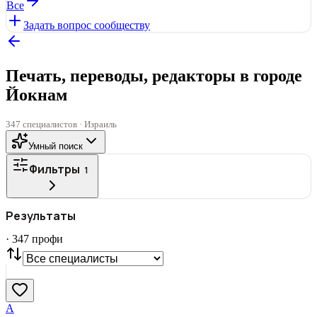
Все
Задать вопрос сообществу
Печать, переводы, редакторы в городе
Йокнам
347 специалистов · Израиль
Умный поиск
Фильтры
1
ГОРОД
Результаты
Все
·
347
профи
СТАТУС
VIP
С фото
Нашли
347
профи
Сбросить
А