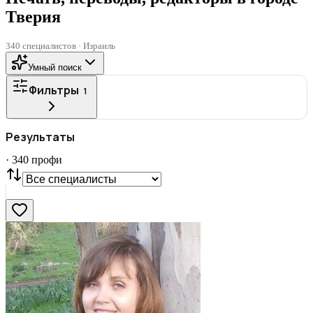
Тверия
340 специалистов · Израиль
Умный поиск
Фильтры
1
ГОРОД
Результаты
Все
·
340
профи
СТАТУС
VIP
С фото
Нашли
340
профи
Сбросить