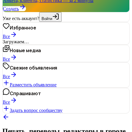
Анкета, клиенты, статистика — за 2 минуты
Создать
Уже есть аккаунт?
Войти
Избранное
Все
Загружаем…
Новые медиа
Все
Свежие объявления
Все
Разместить объявление
Спрашивают
Все
Задать вопрос сообществу
Печать, переводы, редакторы в городе