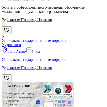
Услуги профессионального перевода, оформление
молдавского и румынского гражданства
Работает в:
По всему Израилю
У
Уникальные подарки - живые портреты
Художники
Тель Авив
·
1 год
Уникальные подарки - живые портреты
Работает в:
По всему Израилю