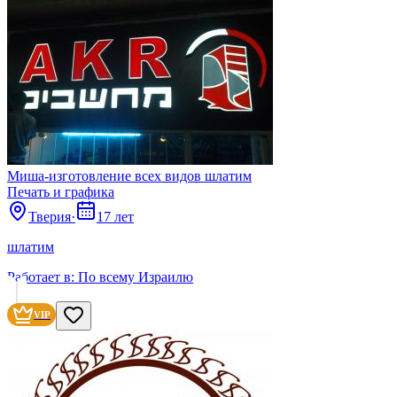
Миша-изготовление всех видов шлатим
Печать и графика
Тверия
·
17 лет
шлатим
Работает в:
По всему Израилю
VIP