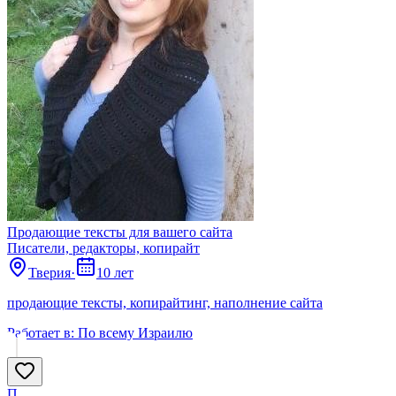
Продающие тексты для вашего сайта
Писатели, редакторы, копирайт
Тверия
·
10 лет
продающие тексты, копирайтинг, наполнение сайта
Работает в:
По всему Израилю
П