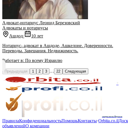
Адвокат-нотариус Леонид Березовский
Адвокаты и нoтариусы
Ашдод
·
10 лет
Нотариус- адвокат в Ашдоде, Ашкелоне. Доверенности.
Переводы. Завещания. Недвижимость.
Работает в:
По всему Израилю
…
Предыдущая
1
2
3
22
Следующая
+
специалисты Израиля
Правила
Конфиденциальность
Помощь
Контакты
·
Orbita.co.il
Доск
объявлений
О компании