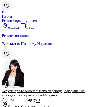
И
Иврит
Репетиторы и учителя
Ашдод
·
1 год
Репетитор иврита
Работает в:
По всему Израилю
Услуги профессионального перевода, оформление
гражданства Румынии и Молдовы
Адвокаты и нoтариусы
Кирьят Моцкин
·
16 лет