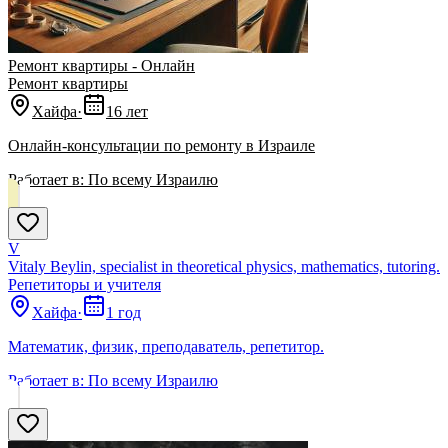
Ремонт квартиры - Онлайн
Ремонт квартиры
Хайфа
·
16 лет
Онлайн-консультации по ремонту в Израиле
Работает в:
По всему Израилю
V
Vitaly Beylin, specialist in theoretical physics, mathematics, tutoring.
Репетиторы и учителя
Хайфа
·
1 год
Математик, физик, преподаватель, репетитор.
Работает в:
По всему Израилю