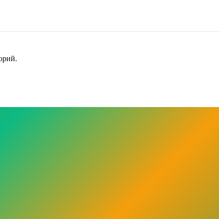
орий.