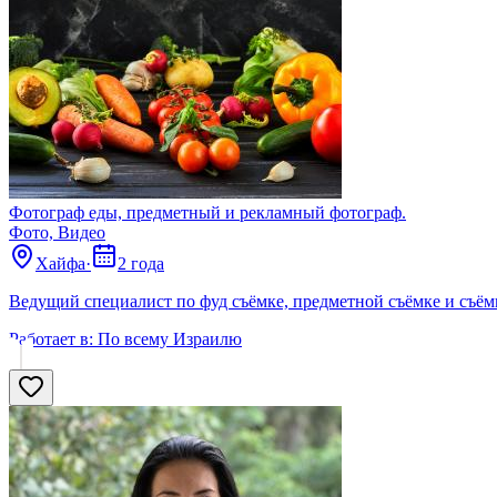
Фотограф еды, предметный и рекламный фотограф.
Фото, Видео
Хайфа
·
2 года
Ведущий специалист по фуд съёмке, предметной съёмке и съём
Работает в:
По всему Израилю