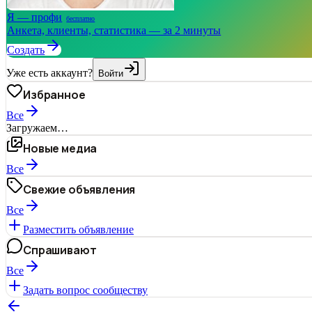
Я — профи
бесплатно
Анкета, клиенты, статистика — за 2 минуты
Создать
Уже есть аккаунт?
Войти
Избранное
Все
Загружаем…
Новые медиа
Все
Свежие объявления
Все
Разместить объявление
Спрашивают
Все
Задать вопрос сообществу