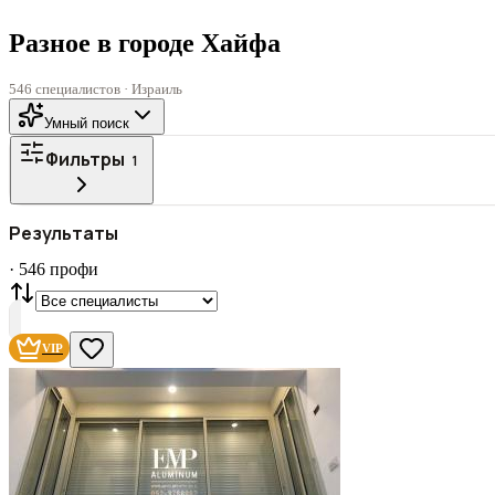
Разное в городе Хайфа
546 специалистов · Израиль
Умный поиск
Фильтры
1
Все
ГОРОД
Результаты
СТАТУС
VIP
С фото
·
546
профи
Нашли
546
профи
Сбросить
VIP