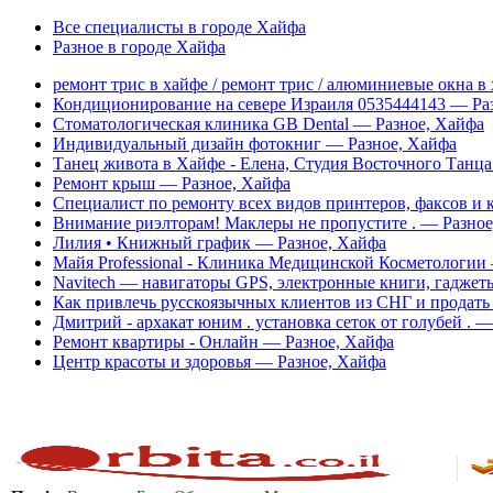
Все специалисты в городе Хайфа
Разное в городе Хайфа
ремонт трис в хайфе / ремонт трис / алюминиевые окна в
Кондиционирование на севере Израиля 0535444143 — Ра
Стоматологическая клиника GB Dental — Разное, Хайфа
Индивидуальный дизайн фотокниг — Разное, Хайфа
Танец живота в Хайфе - Елена, Студия Восточного Танц
Ремонт крыш — Разное, Хайфа
Специалист по ремонту всех видов принтеров, факсов и
Внимание риэлторам! Маклеры не пропустите . — Разное
Лилия • Книжный график — Разное, Хайфа
Майя Professional - Клиника Медицинской Косметологии
Navitech — навигаторы GPS, электронные книги, гаджет
Как привлечь русскоязычных клиентов из СНГ и продать
Дмитрий - архакат юним . установка сеток от голубей . 
Ремонт квартиры - Онлайн — Разное, Хайфа
Центр красоты и здоровья — Разное, Хайфа