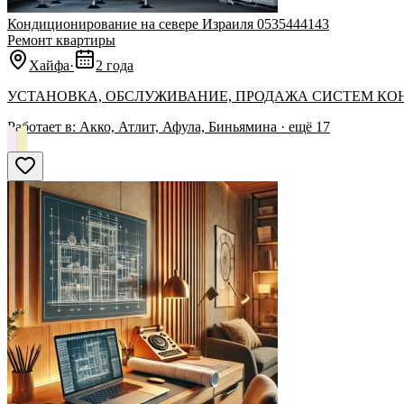
Кондиционирование на севере Израиля 0535444143
Ремонт квартиры
Хайфа
·
2 года
УСТАНОВКА, ОБСЛУЖИВАНИЕ, ПРОДАЖА СИСТЕМ К
Работает в:
Акко, Атлит, Афула, Биньямина
· ещё
17