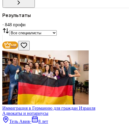
Все
ГОРОД
Результаты
СТАТУС
VIP
С фото
·
848
профи
Нашли
848
профи
Сбросить
VIP
Иммиграция в Германию для граждан Израиля
Адвокаты и нoтариусы
Тель Авив
·
8 лет