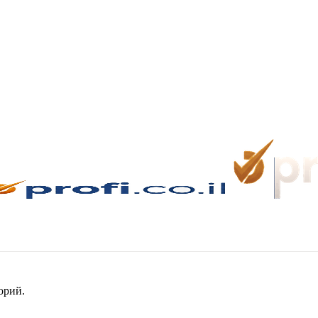
орий.