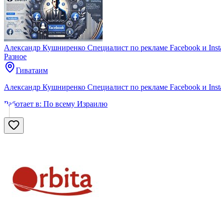
Александр Кушниренко Специалист по рекламе Facebook и Inst
Разное
Гиватаим
Александр Кушниренко Специалист по рекламе Facebook и Insta
Работает в:
По всему Израилю