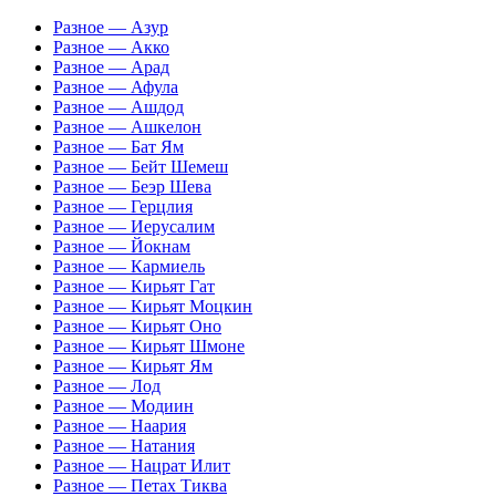
Разное — Азур
Разное — Акко
Разное — Арад
Разное — Афула
Разное — Ашдод
Разное — Ашкелон
Разное — Бат Ям
Разное — Бейт Шемеш
Разное — Беэр Шева
Разное — Герцлия
Разное — Иерусалим
Разное — Йокнам
Разное — Кармиель
Разное — Кирьят Гат
Разное — Кирьят Моцкин
Разное — Кирьят Оно
Разное — Кирьят Шмоне
Разное — Кирьят Ям
Разное — Лод
Разное — Модиин
Разное — Наария
Разное — Натания
Разное — Нацрат Илит
Разное — Петах Тиква