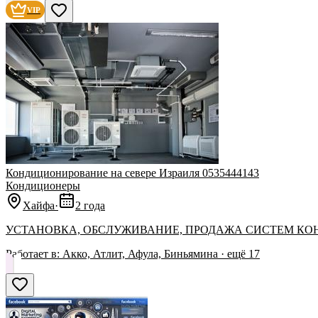
VIP
Кондиционирование на севере Израиля 0535444143
Кондиционеры
Хайфа
·
2 года
УСТАНОВКА, ОБСЛУЖИВАНИЕ, ПРОДАЖА СИСТЕМ К
Работает в:
Акко, Атлит, Афула, Биньямина
· ещё
17