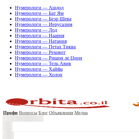
Нумерологи — Ашдод
Нумерологи — Бат Ям
Нумерологи — Беэр Шева
Нумерологи — Иерусалим
Нумерологи — Лод
Нумерологи — Наария
Нумерологи — Натания
Нумерологи — Петах Тиква
Нумерологи — Реховот
Нумерологи — Ришон ле Цион
Нумерологи — Тель Авив
Нумерологи — Хайфа
Нумерологи — Холон
Профи
Вопросы
Блог
Объявления
Медиа