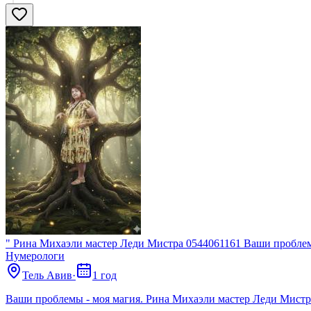
" Рина Михаэли мастер Леди Мистра 0544061161 Ваши проблем
Нумерологи
Тель Авив
·
1 год
Ваши проблемы - моя магия. Рина Михаэли мастер Леди Мистр