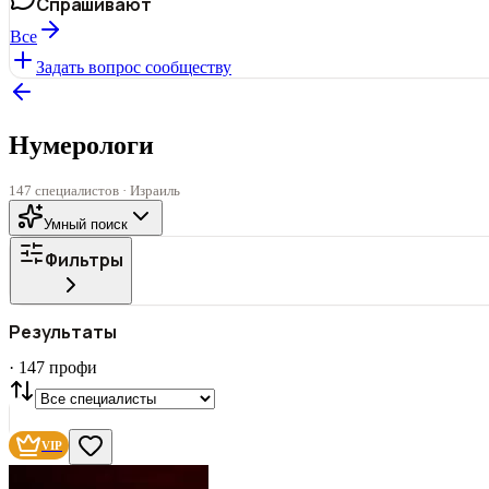
Спрашивают
Все
Задать вопрос сообществу
Нумерологи
147 специалистов · Израиль
Умный поиск
Фильтры
Все
ГОРОД
Результаты
СТАТУС
VIP
С фото
·
147
профи
Нашли
147
профи
Сбросить
VIP