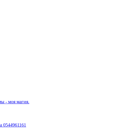
ы - моя магия.
а 0544961161