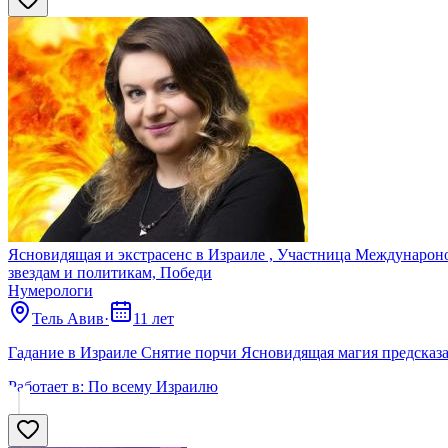
Ясновидящая и экстрасенс в Израиле , Участница Междунароно
звездам и политикам, Победи
Нумерологи
Тель Авив
·
11 лет
Гадание в Израиле Снятие порчи Ясновидящая магия предсказ
Работает в:
По всему Израилю