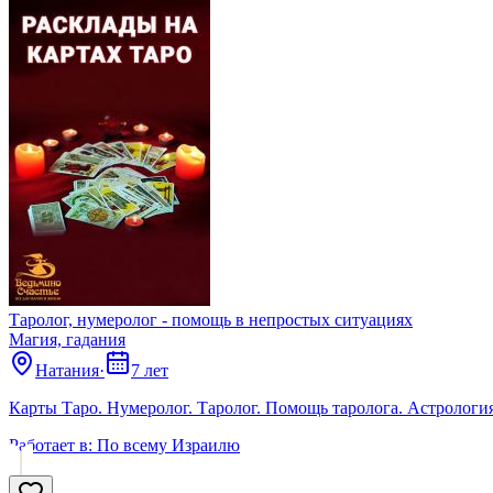
Таролог, нумеролог - помощь в непростых ситуациях
Магия, гадания
Натания
·
7 лет
Карты Таро. Нумеролог. Таролог. Помощь таролога. Астрологи
Работает в:
По всему Израилю