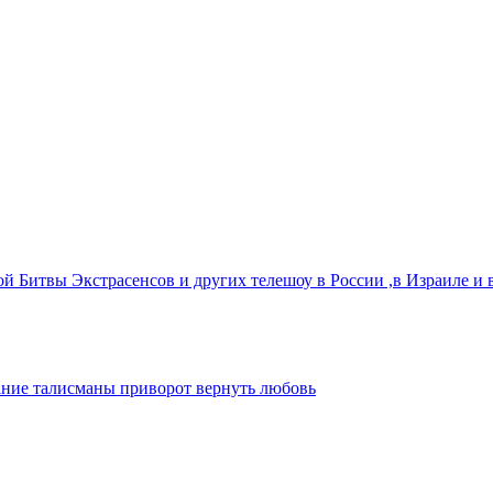
й Битвы Экстрасенсов и других телешоу в России ,в Израиле и
ание талисманы приворот вернуть любовь