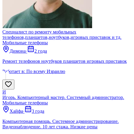
Специалист по ремонту мобильных
телефонов,планшетов,ноутбуков,игровых приставок и тд.
Мобильные телефоны
Димона
·
2 года
Ремонт телефонов ноутбуков планшетов игровых приставок
Работает в:
По всему Израилю
И
Игорь. Компьютерный мастер. Системный администратор.
Мобильные телефоны
Хайфа
·
3 года
Компьютерная помощь. Системное администрирование.
Видеонаблюдение. 10 лет стажа. Низкие цены