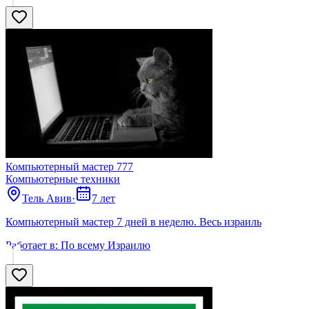
Компьютерный мастер 777
Компьютерные техники
Тель Авив
·
7 лет
Компьютерный мастер 7 дней в неделю. Весь израиль
Работает в:
По всему Израилю