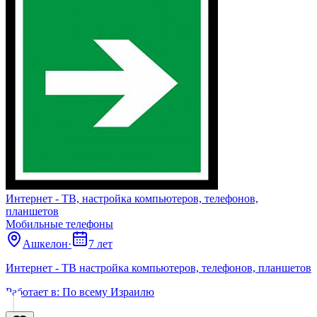
Интернет - ТВ, настройка компьютеров, телефонов,
планшетов
Мобильные телефоны
Ашкелон
·
7 лет
Интернет - ТВ настройка компьютеров, телефонов, планшетов
Работает в:
По всему Израилю