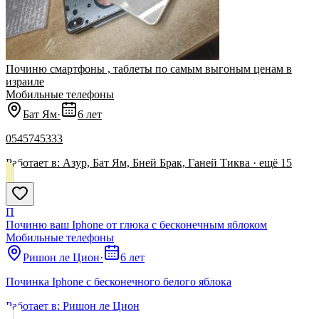
Починю смартфоны , таблеты по самым выгоным ценам в
израиле
Мобильные телефоны
Бат Ям
·
6 лет
0545745333
Работает в:
Азур, Бат Ям, Бней Брак, Ганей Тиква
· ещё
15
П
Починю ваш Iphone от глюка с бесконечным яблоком
Мобильные телефоны
Ришон ле Цион
·
6 лет
Починка Iphone с бесконечного белого яблока
Работает в:
Ришон ле Цион