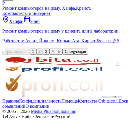
Р
Ремонт компьютеров на дому. Хайфа,Крайот.
Компьютеры и интернет
Хайфа
·
9 лет
Ремонт компьютеров на дому у клиента или в лаборатории.
Работает в:
Атлит, Йокнам, Кирьят Ата, Кирьят Бял.
· ещё
5
Предыдущая
1
2
3
4
5
Следующая
+
специалисты Израиля
Правила
Конфиденциальность
Помощь
Контакты
·
Orbita.co.il
Доск
объявлений
О компании
© 2005—
2026
Media Plus Solutions Inc
Tel Aviv · Haifa · Jerusalem
·
Русский