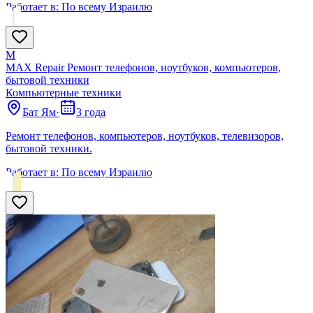
Работает в:
По всему Израилю
M
MAX Repair Ремонт телефонов, ноутбуков, компьютеров,
бытовой техники
Компьютерные техники
Бат Ям
·
3 года
Ремонт телефонов, компьютеров, ноутбуков, телевизоров,
бытовой техники.
Работает в:
По всему Израилю