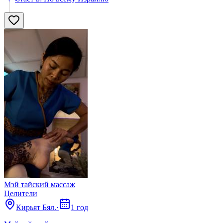
Мэй тайский массаж
Целители
Кирьят Бял.
·
1 год