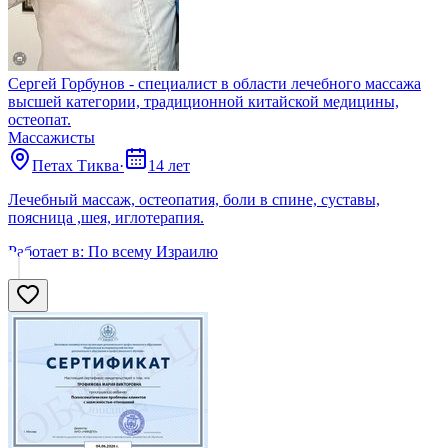
Сергей Горбунов - специалист в области лечебного массажа
высшей категории, традиционной китайской медицины,
остеопат.
Массажисты
Петах Тиква
·
14 лет
Лечебный массаж, остеопатия, боли в спине, суставы,
поясница ,шея, иглотерапия.
Работает в:
По всему Израилю