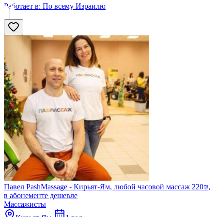
Работает в:
По всему Израилю
Павел PashMassage - Кирьят-Ям, любой часовой массаж 220₪,
в абонементе дешевле
Массажисты