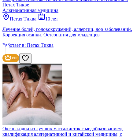
Петах Тикве
Альтернативная медицина
Петах Тиква
·
10 лет
Лечение болей, головокружений, аллергии, лор-заболеваний.
Коррекция осанки. Остеопатия для младенцев
Работает в:
Петах Тиква
VIP
Оксана-одна из лучших массажисток с медобразованием,
квалификация альтернативной и китайской медицины, с