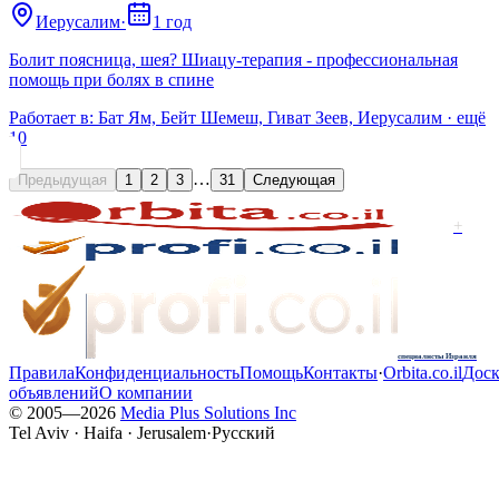
Иерусалим
·
1 год
Болит поясница, шея? Шиацу-терапия - профессиональная
помощь при болях в спине
Работает в:
Бат Ям, Бейт Шемеш, Гиват Зеев, Иерусалим
· ещё
10
…
Предыдущая
1
2
3
31
Следующая
+
специалисты Израиля
Правила
Конфиденциальность
Помощь
Контакты
·
Orbita.co.il
Доск
объявлений
О компании
© 2005—
2026
Media Plus Solutions Inc
Tel Aviv · Haifa · Jerusalem
·
Русский