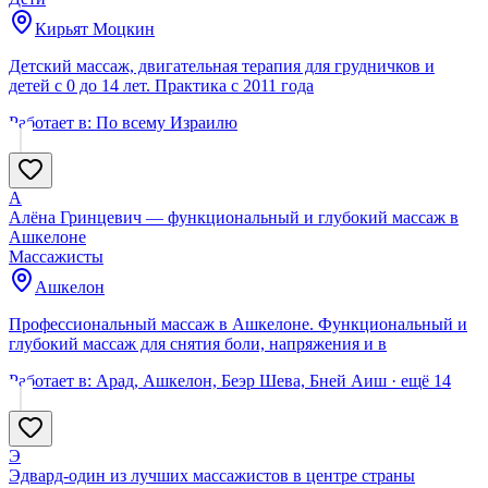
Кирьят Моцкин
Детский массаж, двигательная терапия для грудничков и
детей с 0 до 14 лет. Практика с 2011 года
Работает в:
По всему Израилю
А
Алёна Гринцевич — функциональный и глубокий массаж в
Ашкелоне
Массажисты
Ашкелон
Профессиональный массаж в Ашкелоне. Функциональный и
глубокий массаж для снятия боли, напряжения и в
Работает в:
Арад, Ашкелон, Беэр Шева, Бней Аиш
· ещё
14
Э
Эдвард-один из лучших массажистов в центре страны