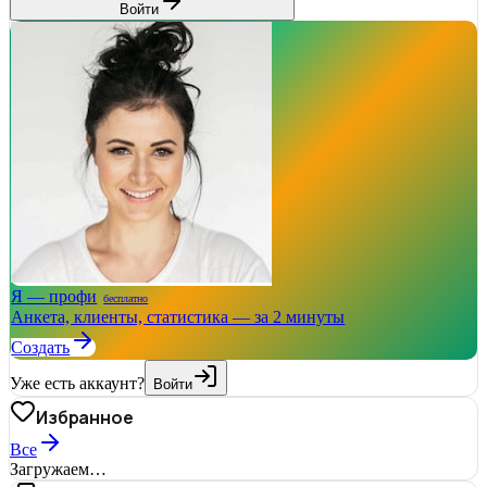
Войти
Я — профи
бесплатно
Анкета, клиенты, статистика — за 2 минуты
Создать
Уже есть аккаунт?
Войти
Избранное
Все
Загружаем…