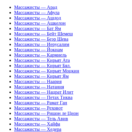
Массажисты — Арад
Массажисты — Афула
Массажисты — Ашдод
Массажисты — Ашкелон
Массажисты — Бат Ям
Массажисты — Бейт Шемеш
Массажисты — Беэр Шева
Массажисты — Иерусалим
Массажисты — Йокнам
Массажисты — Кармиель
Массажисты — Кирьят Ата
Массажисты — Кирьят Бял.
Массажисты — Кирьят Моцкин
Массажисты — Кирьят Ям
Массажисты — Наария
Массажисты — Натания
Массажисты — Нацрат Илит
Массажисты — Петах Тиква
Массажисты — Рамат Ган
Массажисты — Реховот
Массажисты — Ришон ле Цион
Массажисты — Тель Авив
Массажисты — Хайфа
Массажисты — Хедера