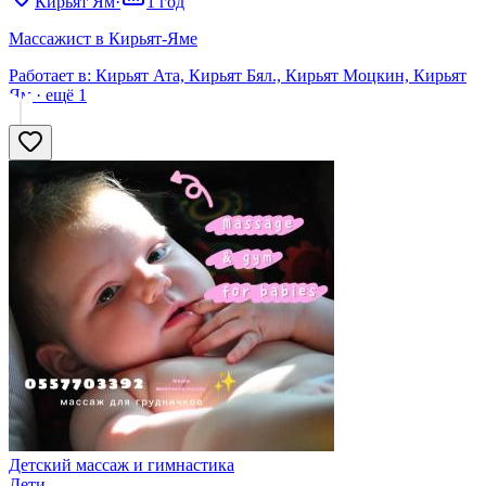
Кирьят Ям
·
1 год
Массажист в Кирьят-Яме
Работает в:
Кирьят Ата, Кирьят Бял., Кирьят Моцкин, Кирьят
Ям
· ещё
1
Детский массаж и гимнастика
Дети