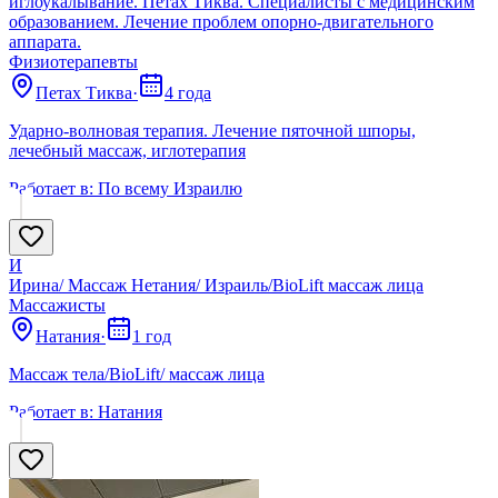
иглоукалывание. Петах Тиква. Специалисты с медицинским
образованием. Лечение проблем опорно-двигательного
аппарата.
Физиотерапевты
Петах Тиква
·
4 года
Ударно-волновая терапия. Лечение пяточной шпоры,
лечебный массаж, иглотерапия
Работает в:
По всему Израилю
И
Ирина/ Массаж Нетания/ Израиль/BioLift массаж лица
Массажисты
Натания
·
1 год
Массаж тела/BioLift/ массаж лица
Работает в:
Натания