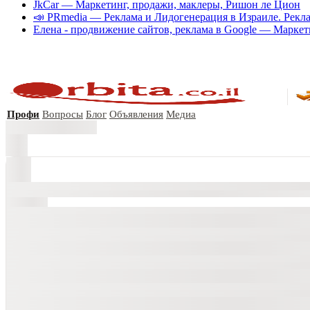
JkCar — Маркетинг, продажи, маклеры, Ришон ле Цион
📣 PRmedia — Реклама и Лидогенерация в Израиле. Рекла
Елена - продвижение сайтов, реклама в Google — Марке
Профи
Вопросы
Блог
Объявления
Медиа