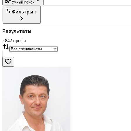
Умный поиск
Фильтры
1
Все
ГОРОД
Результаты
СТАТУС
VIP
С фото
·
842
профи
Нашли
842
профи
Сбросить