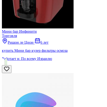
Мини бар Инфинити
Торговля
Ришон ле Цион
·
6 лет
купить Мини бар кулер фильтры осмоза
Работает в:
По всему Израилю