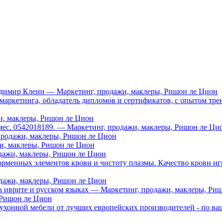
димир Клеин — Маркетинг, продажи, маклеры, Ришон ле Цион
емаркетинга, обладатель дипломов и сертификатов, с опытом тр
и, маклеры, Ришон ле Цион
мес. 0542018189. — Маркетинг, продажи, маклеры, Ришон ле Ци
продажи, маклеры, Ришон ле Цион
и, маклеры, Ришон ле Цион
дажи, маклеры, Ришон ле Цион
рменных элементов крови и чистоту плазмы. Качество крови иг
дажи, маклеры, Ришон ле Цион
 на иврите и русском языках — Маркетинг, продажи, маклеры, Ри
, Ришон ле Цион
кухонной мебели от лучших европейских производителей - по в