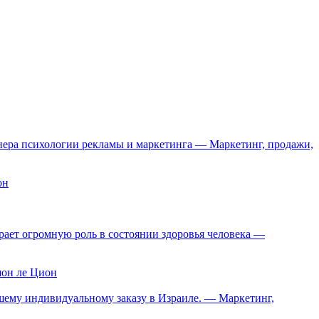
енера психологии рекламы и маркетинга — Маркетинг, продажи,
он
рает огромную роль в состоянии здоровья человека —
шон ле Цион
ашему индивидуальному заказу в Израиле. — Маркетинг,