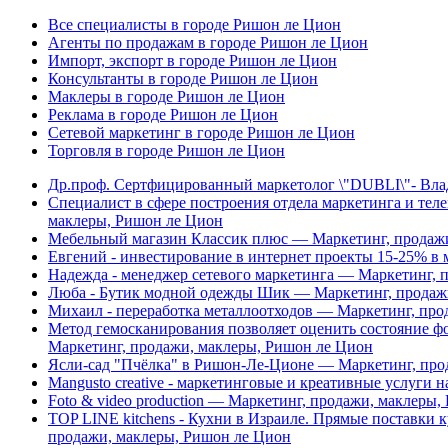
Все специалисты в городе Ришон ле Цион
Агенты по продажам в городе Ришон ле Цион
Импорт, экспорт в городе Ришон ле Цион
Консультанты в городе Ришон ле Цион
Маклеры в городе Ришон ле Цион
Реклама в городе Ришон ле Цион
Сетевой маркетинг в городе Ришон ле Цион
Торговля в городе Ришон ле Цион
Др.проф. Сертфицированный маркетолог \"DUBLI\"- Вла
Специалист в сфере построения отдела маркетинга и тел
маклеры, Ришон ле Цион
Мебельный магазин Классик плюс — Маркетинг, продаж
Евгений - инвестирование в интернет проекты 15-25% в 
Надежда - менеджер сетевого маркетинга — Маркетинг, 
Люба - Бутик модной одежды Шик — Маркетинг, продаж
Михаил - переработка металлоотходов — Маркетинг, про
Метод гемосканирования позволяет оценить состояние фо
Маркетинг, продажи, маклеры, Ришон ле Цион
Ясли-cад "Пчёлка" в Ришон-Ле-Ционе — Маркетинг, про
Mangusto creative - маркетинговые и креативные услуги
Foto & video production — Маркетинг, продажи, маклеры
TOP LINE kitchens - Кухни в Израиле. Прямые поставки 
продажи, маклеры, Ришон ле Цион