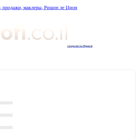
г, продажи, маклеры, Ришон ле Цион
специалисты Израиля