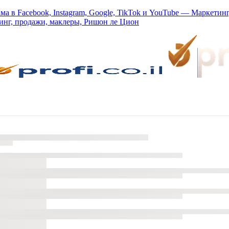
ма в Facebook, Instagram, Google, TikTok и YouTube — Маркетин
тинг, продажи, маклеры, Ришон ле Цион