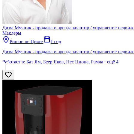
Дима Мучник - продажа и аренда квартир / управление недвиж
Маклеры
Ришон ле Цион
·
1 год
Дима Мучник - продажа и аренда квартир / управление недвиж
Работает в:
Бат Ям, Беер Яков, Нес Циона, Рамла
· ещё
4