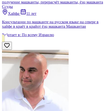
получение машканты, перерасчёт машканты, ёэц машканта
Ссуды
Хайфа
·
11 лет
Консультации по машканте на русском языке на севере в
хайфе в краёт в крайот ёэц машканта Машкантаи
Работает в:
По всему Израилю