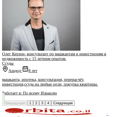
Олег Керзон- консультант по машкантам и инвестициям в
недвижимость с 15 летним опытом.
Ссуды
Ашдод
·
8 лет
машканта, ипотека, консультация, перерасчёт,
инвестиция,ссуда на любые цели, покупка квартиры.
Работает в:
По всему Израилю
Предыдущая
1
2
3
4
Следующая
+