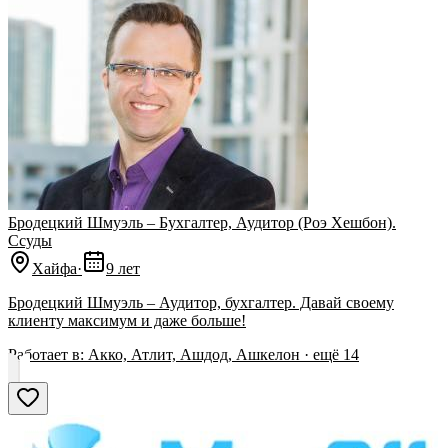
Бродецкий Шмуэль – Бухгалтер, Аудитор (Роэ Хешбон).
Ссуды
Хайфа
·
9 лет
Бродецкий Шмуэль – Аудитор, бухгалтер. Давай своему
клиенту максимум и даже больше!
Работает в:
Акко, Атлит, Ашдод, Ашкелон
· ещё
14