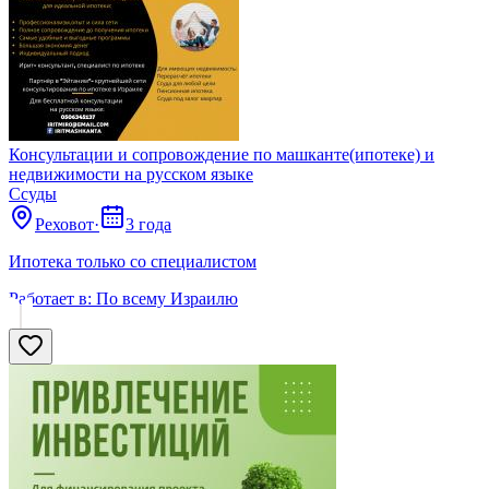
Консультации и сопровождение по машканте(ипотеке) и
недвижимости на русском языке
Ссуды
Реховот
·
3 года
Ипотека только со специалистом
Работает в:
По всему Израилю