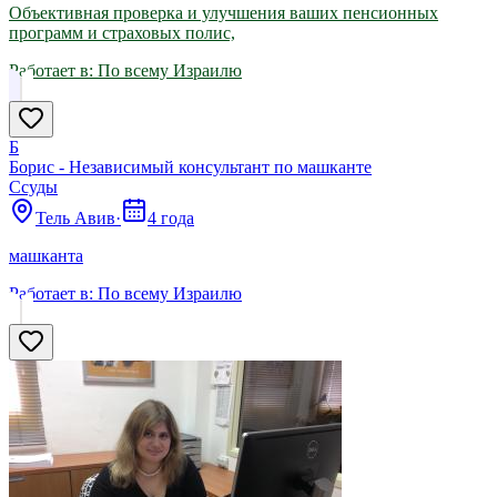
Объективная проверка и улучшения ваших пенсионных
программ и страховых полис,
Работает в:
По всему Израилю
Б
Борис - Независимый консультант по машканте
Ссуды
Тель Авив
·
4 года
машканта
Работает в:
По всему Израилю