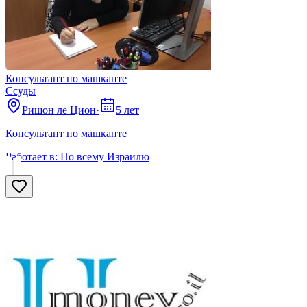
Консультант по машканте
Ссуды
Ришон ле Цион
·
5 лет
Консультант по машканте
Работает в:
По всему Израилю