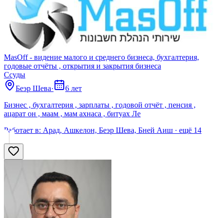
MasOff - видение малого и среднего бизнеса, бухгалтерия,
годовые отчёты , открытия и закрытия бизнеса
Ссуды
Беэр Шева
·
6 лет
Бизнес , бухгалтерия , зарплаты , годовой отчёт , пенсия ,
ацарат он , маам , мам ахнаса , битуах Ле
Работает в:
Арад, Ашкелон, Беэр Шева, Бней Аиш
· ещё
14