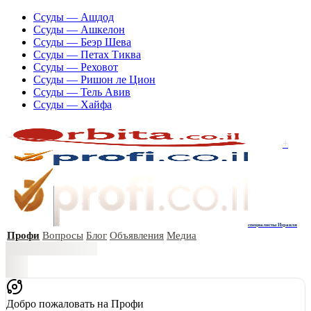
Ссуды — Ашдод
Ссуды — Ашкелон
Ссуды — Беэр Шева
Ссуды — Петах Тиква
Ссуды — Реховот
Ссуды — Ришон ле Цион
Ссуды — Тель Авив
Ссуды — Хайфа
+
специалисты Израиля
Профи
Вопросы
Блог
Объявления
Медиа
Добро пожаловать на Профи