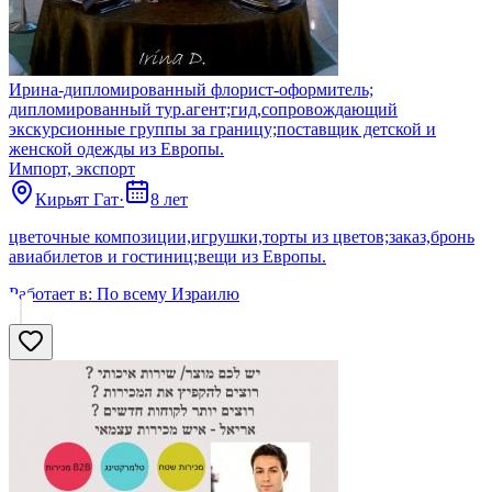
Ирина-дипломированный флорист-оформитель;
дипломированный тур.агент;гид,сопровождающий
экскурсионные группы за границу;поставщик детской и
женской одежды из Европы.
Импорт, экспорт
Кирьят Гат
·
8 лет
цветочные композиции,игрушки,торты из цветов;заказ,бронь
авиабилетов и гостиниц;вещи из Европы.
Работает в:
По всему Израилю