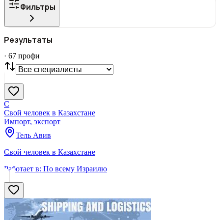
Фильтры
ГОРОД
Результаты
Все
·
67
профи
СТАТУС
VIP
С фото
Нашли
67
профи
Сбросить
С
Свой человек в Казахстане
Импорт, экспорт
Тель Авив
Свой человек в Казахстане
Работает в:
По всему Израилю