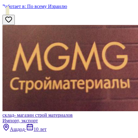
Работает в:
По всему Израилю
склад- магазин строй материалов
Импорт, экспорт
Ашдод
·
10 лет