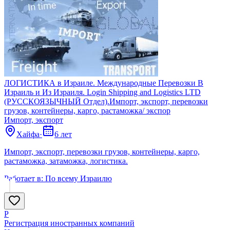
ЛОГИСТИКА в Израиле. Международные Перевозки В
Израиль и Из Израиля. Login Shipping and Logistics LTD
(РУССКОЯЗЫЧНЫЙ Отдел).Импорт, экспорт, перевозки
грузов, контейнеры, карго, растаможка/ экспор
Импорт, экспорт
Хайфа
·
6 лет
Импорт, экспорт, перевозки грузов, контейнеры, карго,
растаможка, затаможка, логистика.
Работает в:
По всему Израилю
Р
Регистрация иностранных компаний