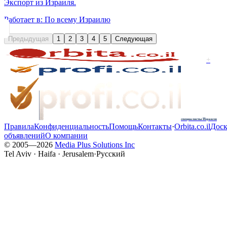
Экспорт из Израиля.
Работает в:
По всему Израилю
Предыдущая
1
2
3
4
5
Следующая
+
специалисты Израиля
Правила
Конфиденциальность
Помощь
Контакты
·
Orbita.co.il
Доск
объявлений
О компании
© 2005—
2026
Media Plus Solutions Inc
Tel Aviv · Haifa · Jerusalem
·
Русский