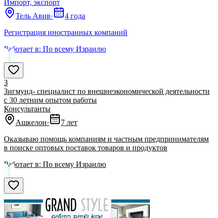
Импорт, экспорт
Тель Авив
·
4 года
Регистрация иностранных компаний
Работает в:
По всему Израилю
З
Зигмунд- специалист по внешнеэкономической деятельности
с 30 летним опытом работы
Консультанты
Ашкелон
·
7 лет
Оказываю помощь компаниям и частным предпринимателям
в поиске оптовых поставок товаров и продуктов
Работает в:
По всему Израилю