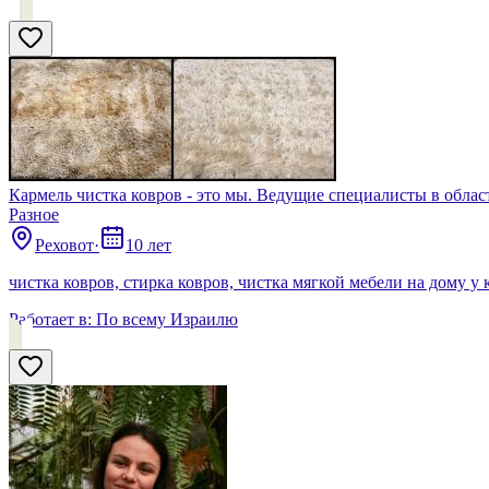
Кармель чистка ковров - это мы. Ведущие специалисты в област
Разное
Реховот
·
10 лет
чистка ковров, стирка ковров, чистка мягкой мебели на дому у 
Работает в:
По всему Израилю