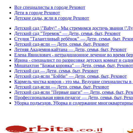
Все специалисты в городе Реховот
Дети в городе Реховот
Детские сады, ясли в городе Реховот
Детский сад \"Baby\" - Мы стремимся достичь звания \"Л
Детский сад "Теремок" — Дети, семья, быт, Реховот
Студия "Талантливый ребёнок" — Дети, семья, быт, Рехо
Детский сад-ясли — Дети, семья, быт, Реховот
Летняя Академия-кайтана — Дети, семья, быт, Реховот
Елена Явнилович - нетрадиционное лечение во время бере
Ирина - специалист по разрисовке детских комнат и садик
Мишпахтон "Божья коровка" — Дети, семья, быт, Реховот
Детский сад — Дети, семья, быт, Реховот
Детский сад-ясли "Бэйби" — Дети, семья, быт, Реховот
Кармель чистка ковров - это мы. Ведущие специалисты в о
Детский сад-ясли — Дети, семья, быт, Реховот
Детский сад-ясли "Первые шаги" — Дети, семья, быт, Рех
Профессиональная няня-педагог — Дети, семья, быт, Рех
Уборка подъездов. Уборка и содержание многоквартирных