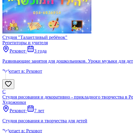
Студия "Талантливый ребёнок"
Репетиторы и учителя
Реховот
·
3 года
Развивающие занятия для дошкольников. Уроки музыки для дет
Работает в:
Реховот
С
Студия рисования и декоративно - прикладного творчества в Р
Художники
Реховот
·
7 лет
Студия рисования и творчества для детей
Работает в:
Реховот