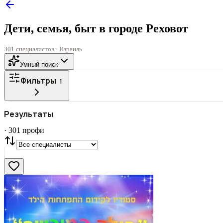
Дети, семья, быт в городе Реховот
301 специалистов · Израиль
Умный поиск
Фильтры
1
Все
ГОРОД
Результаты
СТАТУС
VIP
С фото
·
301
профи
Нашли
301
профи
Сбросить