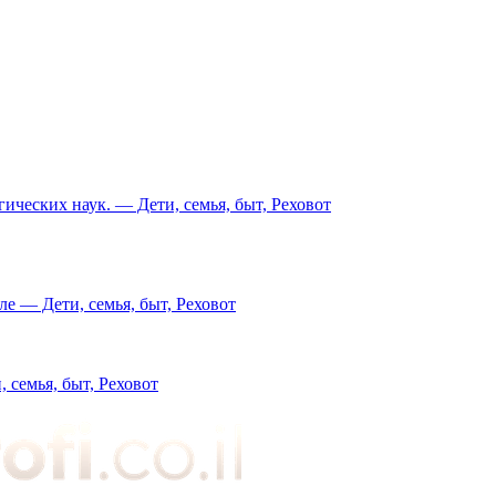
ических наук. — Дети, семья, быт, Реховот
ле — Дети, семья, быт, Реховот
 семья, быт, Реховот