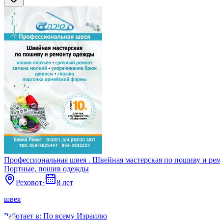
Профессиональная швея . Швейная мастерская по пошиву и ре
Портные, пошив одежды
Реховот
·
8 лет
швея
Работает в:
По всему Израилю