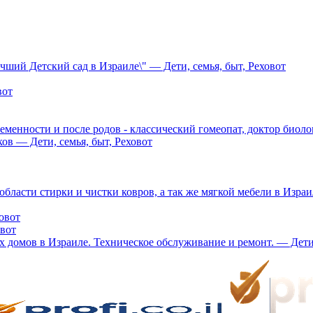
учший Детский сад в Израиле\" — Дети, семья, быт, Реховот
вот
менности и после родов - классический гомеопат, доктор биолог
ов — Дети, семья, быт, Реховот
бласти стирки и чистки ковров, а так же мягкой мебели в Израи
овот
овот
 домов в Израиле. Техническое обслуживание и ремонт. — Дети,