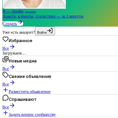
Я — профи
бесплатно
Анкета, клиенты, статистика — за 2 минуты
Создать
Уже есть аккаунт?
Войти
Избранное
Все
Загружаем…
Новые медиа
Все
Свежие объявления
Все
Разместить объявление
Спрашивают
Все
Задать вопрос сообществу