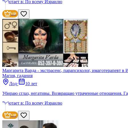
Работает в:
По всему Израилю
VIP
Маргарита Варда - экстрасенс, парапсихолог, имаготерапевт в 
Магия, гадания
Лод
·
10 лет
Убираю сглаз, негативы. Возвращаю утраченные отношения. Гад
Работает в:
По всему Израилю
VIP