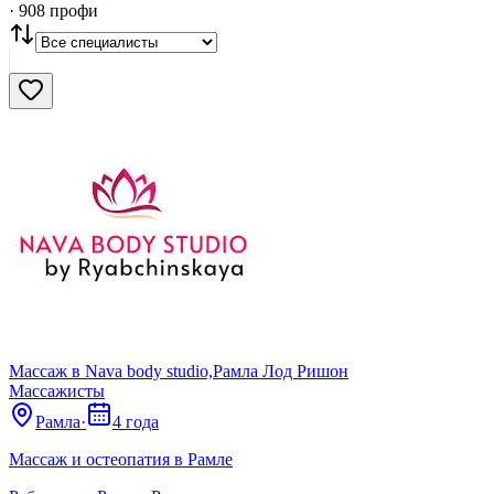
·
908
профи
Нашли
908
профи
Сбросить
Массаж в Nava body studio,Рамла Лод Ришон
Массажисты
Рамла
·
4 года
Массаж и остеопатия в Рамле