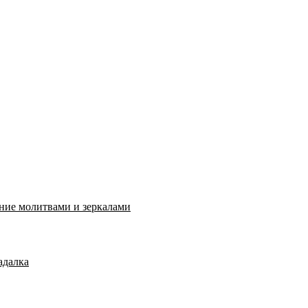
ение молитвами и зеркалами
адалка