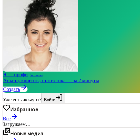
Я — профи
бесплатно
Анкета, клиенты, статистика — за 2 минуты
Создать
Уже есть аккаунт?
Войти
Избранное
Все
Загружаем…
Новые медиа