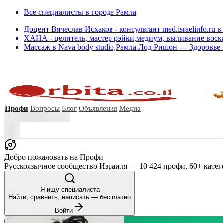
Все специалисты в городе Рамла
Доцент Вячеслав Исхаков - консультант med.israelinfo.r
ХАНА - целитель, мастер рэйки,медиум, выливание воск
Массаж в Nava body studio,Рамла Лод Ришон — Здоровье 
Профи
Вопросы
Блог
Объявления
Медиа
Добро пожаловать на Профи
Русскоязычное сообщество Израиля — 10 424 профи, 60+ катег
Я ищу специалиста
Найти, сравнить, написать — бесплатно
Войти