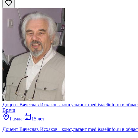
Доцент Вячеслав Исхаков - консультант med.israelinfo.ru в об
Врачи
Рамла
·
15 лет
Доцент Вячеслав Исхаков - консультант med.israelinfo.ru в об