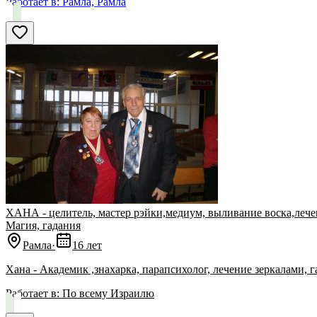
Работает в:
Рамла, Рамла
ХАНА - целитель, мастер рэйки,медиум, выливание воска,леч
Магия, гадания
Рамла
·
16 лет
Хана - Академик ,знахарка, парапсихолог, лечение зеркалами, г
Работает в:
По всему Израилю