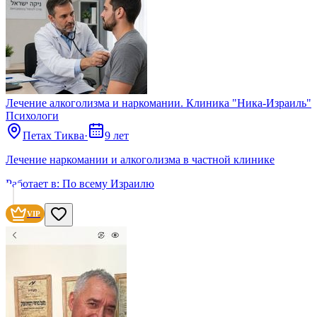
Лечение алкоголизма и наркомании. Клиника "Ника-Израиль"
Психологи
Петах Тиква
·
9 лет
Лечение наркомании и алкоголизма в частной клинике
Работает в:
По всему Израилю
VIP