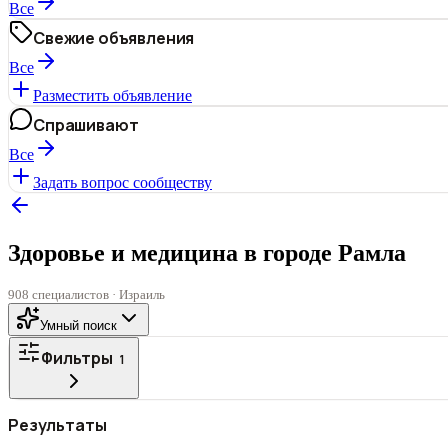
Все
Свежие объявления
Все
Разместить объявление
Спрашивают
Все
Задать вопрос сообществу
Здоровье и медицина в городе Рамла
908 специалистов · Израиль
Умный поиск
Фильтры
1
Все
ГОРОД
Результаты
СТАТУС
VIP
С фото