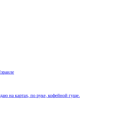
Израиле
аю на картах, по руке, кофейной гуще.