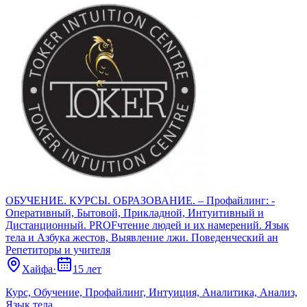
ОБУЧЕНИЕ. КУРСЫ. ОБРАЗОВАНИЕ. – Профайлинг: -
Оперативный, Бытовой, Прикладной, Интуитивный и
Дистанционный. PROFчтение людей и их намерений. Язык
тела и Азбука жестов, Выявление лжи. Поведенческий ан
Репетиторы и учителя
Хайфа
·
15 лет
Курс, Обучение, Профайлинг, Интуиция, Аналитика, Анализ,
Язык тела,