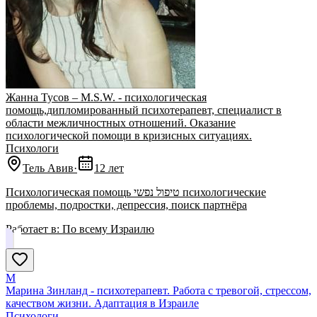
Жанна Тусов – M.S.W. - психологическая
помощь,дипломированный психотерапевт, специалист в
области межличностных отношений. Оказание
психологической помощи в кризисных ситуациях.
Психологи
Тель Авив
·
12 лет
Психологическая помощь טיפול נפשי психологические
проблемы, подростки, депрессия, поиск партнёра
Работает в:
По всему Израилю
М
Марина Зинланд - психотерапевт. Работа с тревогой, стрессом,
качеством жизни. Адаптация в Израиле
Психологи