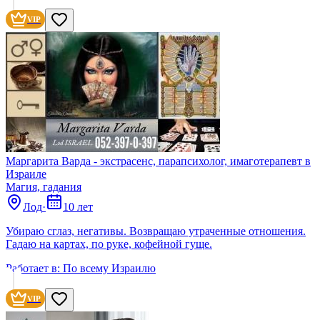
VIP
Маргарита Варда - экстрасенс, парапсихолог, имаготерапевт в
Израиле
Магия, гадания
Лод
·
10 лет
Убираю сглаз, негативы. Возвращаю утраченные отношения.
Гадаю на картах, по руке, кофейной гуще.
Работает в:
По всему Израилю
VIP