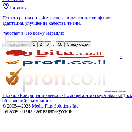
Натания
Психотерапия онлайн: тревога, внутренние конфликты,
адаптация, улучшение качества жизни.
Работает в:
По всему Израилю
…
Предыдущая
1
2
3
58
Следующая
+
специалисты Израиля
Правила
Конфиденциальность
Помощь
Контакты
·
Orbita.co.il
Доск
объявлений
О компании
© 2005—
2026
Media Plus Solutions Inc
Tel Aviv · Haifa · Jerusalem
·
Русский