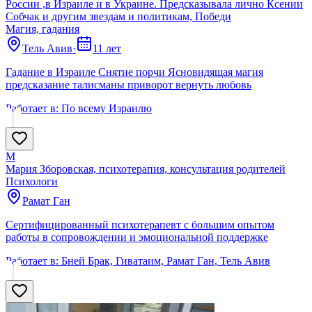
России ,в Израиле и в Украине. Предсказывала лично Ксении
Собчак и другим звездам и политикам, Победи
Магия, гадания
Тель Авив
·
11 лет
Гадание в Израиле Снятие порчи Ясновидящая магия
предсказание талисманы приворот вернуть любовь
Работает в:
По всему Израилю
М
Мария Зборовская, психотерапия, консультация родителей
Психологи
Рамат Ган
Сертифицированный психотерапевт с большим опытом
работы в сопровождении и эмоциональной поддержке
Работает в:
Бней Брак, Гиватаим, Рамат Ган, Тель Авив