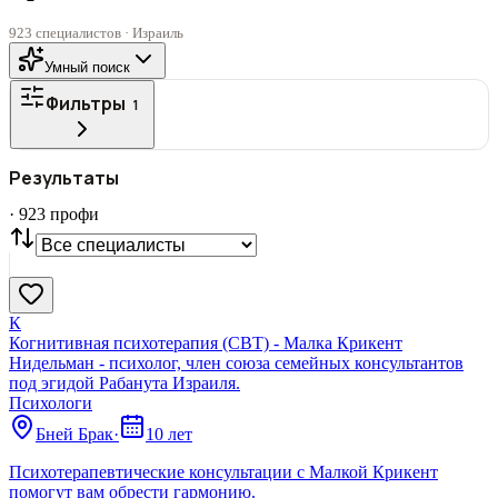
923 специалистов · Израиль
Умный поиск
Фильтры
1
ГОРОД
Результаты
Все
·
923
профи
СТАТУС
VIP
С фото
Нашли
923
профи
Сбросить
К
Когнитивная психотерапия (СВТ) - Малка Крикент
Нидельман - психолог, член союза семейных консультантов
под эгидой Рабанута Израиля.
Психологи
Бней Брак
·
10 лет
Психотерапевтические консультации с Малкой Крикент
помогут вам обрести гармонию.