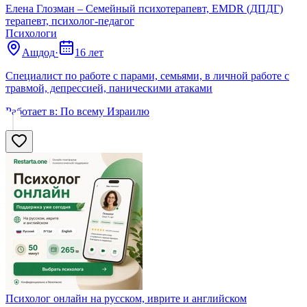
Елена Глозман – Семейный психотерапевт, EMDR (ДПДГ)
терапевт, психолог-педагог
Психологи
Ашдод
·
16 лет
Специалист по работе с парами, семьями, в личной работе с
травмой, депрессией, паническими атаками
Работает в:
По всему Израилю
Психолог онлайн на русском, иврите и английском