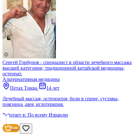
Сергей Горбунов - специалист в области лечебного массажа
высшей категории, традиционной китайской медицины,
остеопат.
Альтернативная медицина
Петах Тиква
·
14 лет
Лечебный массаж, остеопатия, боли в спине, суставы,
поясница ,шея, иглотерапия.
Работает в:
По всему Израилю
VIP