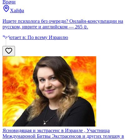
Врачи
Хайфа
Ищете психолога без очереди? Онлайн-консультации на
русском, иврите и английском — 265 ₪.
Работает в:
По всему Израилю
Ясновидящая и экстрасенс в Израиле , Участница
Междунароной Битвы Экстрасенсов и других телешоу в