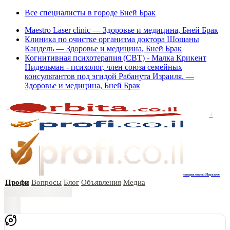
Все специалисты в городе Бней Брак
Maestro Laser clinic — Здоровье и медицина, Бней Брак
Клиника по очистке организма доктора Шошаны
Кандель — Здоровье и медицина, Бней Брак
Когнитивная психотерапия (СВТ) - Малка Крикент
Нидельман - психолог, член союза семейных
консультантов под эгидой Рабанута Израиля. —
Здоровье и медицина, Бней Брак
+
специалисты Израиля
Профи
Вопросы
Блог
Объявления
Медиа