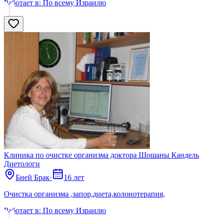
Работает в:
По всему Израилю
Клиника по очистке организма доктора Шошаны Кандель
Диетологи
Бней Брак
·
16 лет
Очистка организма ,запор,диета,колонотерапия,
Работает в:
По всему Израилю