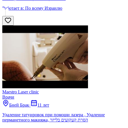
Работает в:
По всему Израилю
Maestro Laser clinic
Врачи
Бней Брак
·
11 лет
Удаление татуировок при помощи лазера , Удаление
перманетного макияжа, הסרת קעקועים בלייזר