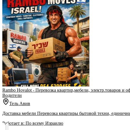
Rambo Hovalot - Перевозка квартир,мебели, электр.товаров и 
Водители
Тель Авив
Работает в:
По всему Израилю