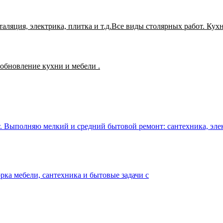
вартир, домов и др. помещений под ключ. שיפוצים .инсталяция, электрика, плитка и т.д.Все виды столярных раб
 обновление кухни и мебели .
 Выполняю мелкий и средний бытовой ремонт: сантехника, электр
рка мебели, сантехника и бытовые задачи с