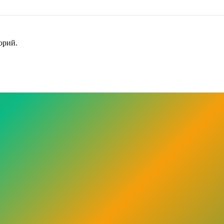
орий.