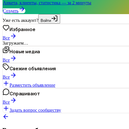
Анкета, клиенты, статистика — за 2 минуты
Создать
Уже есть аккаунт?
Войти
Избранное
Все
Загружаем…
Новые медиа
Все
Свежие объявления
Все
Разместить объявление
Спрашивают
Все
Задать вопрос сообществу