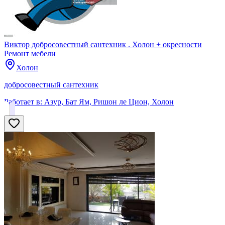
Виктор добросовестный сантехник . Холон + окресности
Ремонт мебели
Холон
добросовестный сантехник
Работает в:
Азур, Бат Ям, Ришон ле Цион, Холон