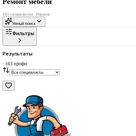
Ремонт мебели
163 специалистов · Израиль
Умный поиск
Фильтры
Все
ГОРОД
Результаты
СТАТУС
VIP
С фото
·
163
профи
Нашли
163
профи
Сбросить