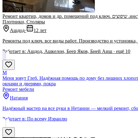
Ремонт к
Плотники, Столяры
Ашдод
·
12 лет
Ремонты под ключ. все виды работ. Производство и устоновка,
Работает в:
Ашдод, Ашкелон, Беер Яков, Бней Аиш
· ещё
10
М
Меня зовут Глеб. Надёжная помощь по дому без лишних хлопот.
окнами и дверями, покра
Ремонт мебели
Натания
Надёжный мастер на все руки в Нетании — мелкий ремонт, сбо
Работает в:
По всему Израилю