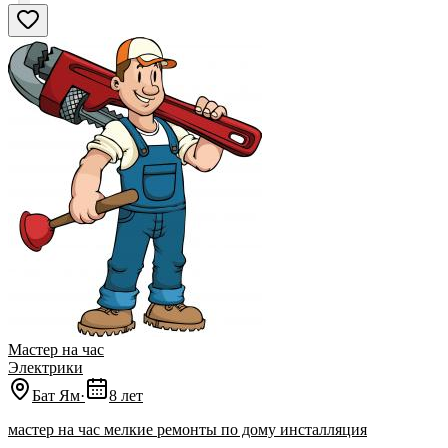
Мастер на час
Электрики
Бат Ям
·
8 лет
мастер на час мелкие ремонты по дому инсталляция