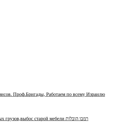
офисов. Проф.Бригады, Работаем по всему Израилю
Доставка мебели Перевозка квартиры бытовой техни, единичных грузов,выбос старой мебели רמבו הובלות