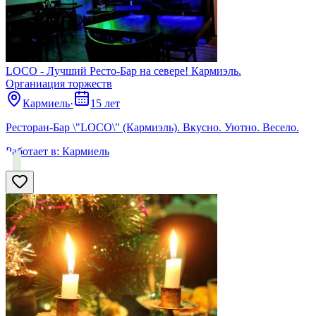
LOCO - Лучший Ресто-Бар на севере! Кармиэль.
Органиация торжеств
Кармиель
·
15 лет
Ресторан-Бар \"LOCO\" (Кармиэль). Вкусно. Уютно. Весело.
Работает в:
Кармиель