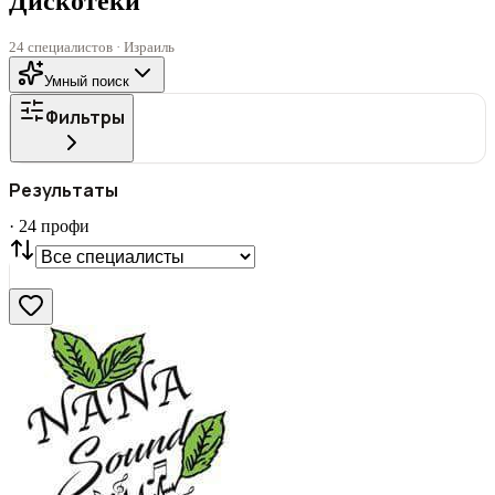
Дискотеки
24 специалистов · Израиль
Умный поиск
Фильтры
ГОРОД
Результаты
Все
·
24
профи
СТАТУС
VIP
С фото
Нашли
24
профи
Сбросить