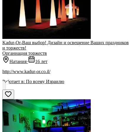
Kadur-Or-Ваш выбор! Дизайн и освещение Ваших праздников
и торжеств!
Органиация торжеств
Натания
·
16 лет
http://www.kadur-or.co.il/
Работает в:
По всему Израилю