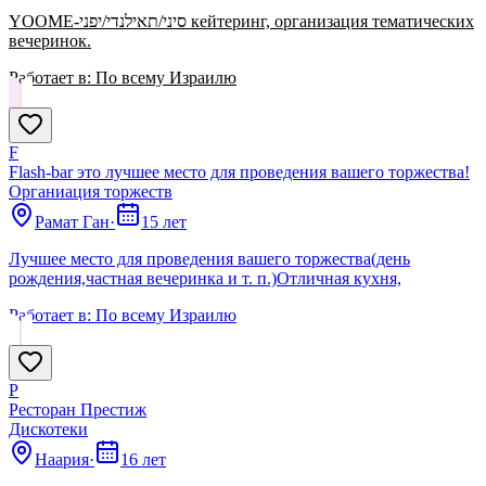
YOOME-סיני/תאילנדי/יפני кейтеринг, организация тематических
вечеринок.
Работает в:
По всему Израилю
F
Flash-bar это лучшее место для проведения вашего торжества!
Органиация торжеств
Рамат Ган
·
15 лет
Лучшее место для проведения вашего торжества(день
рождения,частная вечеринка и т. п.)Отличная кухня,
Работает в:
По всему Израилю
Р
Ресторан Престиж
Дискотеки
Наария
·
16 лет