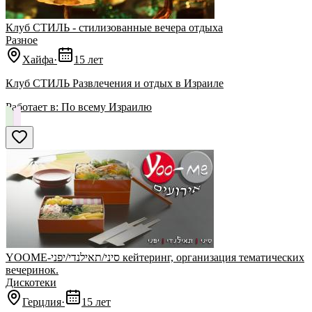
Клуб СТИЛЬ - стилизованные вечера отдыха
Разное
Хайфа
·
15 лет
Клуб СТИЛЬ Развлечения и отдых в Израиле
Работает в:
По всему Израилю
YOOME-סיני/תאילנדי/יפני кейтеринг, организация тематических
вечеринок.
Дискотеки
Герцлия
·
15 лет