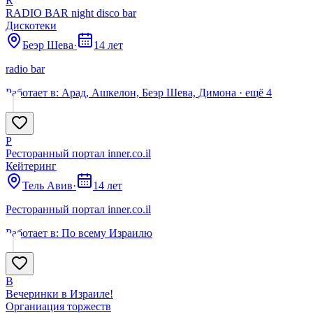
R
RADIO BAR night disco bar
Дискотеки
Беэр Шева
·
14 лет
radio bar
Работает в:
Арад, Ашкелон, Беэр Шева, Димона
· ещё
4
Р
Ресторанный портал inner.co.il
Кейтеринг
Тель Авив
·
14 лет
Ресторанный портал inner.co.il
Работает в:
По всему Израилю
В
Вечеринки в Израиле!
Органиация торжеств