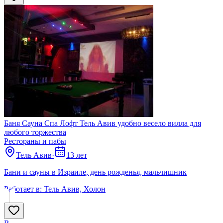
Баня Сауна Спа Лофт Тель Авив удобно весело вилла для
любого торжества
Рестораны и пабы
Тель Авив
·
13 лет
Бани и сауны в Израиле, день рожденья, мальчишник
Работает в:
Тель Авив, Холон