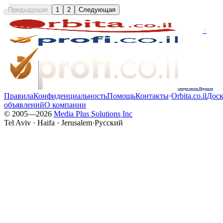
Предыдущая
1
2
Следующая
+
специалисты Израиля
Правила
Конфиденциальность
Помощь
Контакты
·
Orbita.co.il
Доск
объявлений
О компании
© 2005—
2026
Media Plus Solutions Inc
Tel Aviv · Haifa · Jerusalem
·
Русский