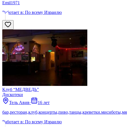
Emil1971
Работает в:
По всему Израилю
Клуб “МЕДВЕДЬ”
Дискотеки
Тель Авив
·
16 лет
бар,ресторан,клуб,концерты,пиво,танцы,креветки.мисиботы,мяс
Работает в:
По всему Израилю