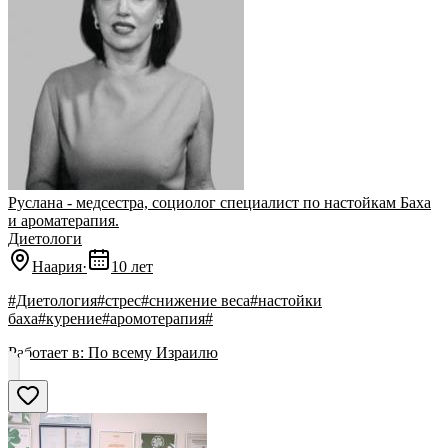
Руслана - медсестра, социолог специалист по настойкам Баха
и ароматерапия.
Диетологи
Наария
·
10 лет
#Диетология#стрес#снижение веса#настойки
баха#курение#аромотерапия#
Работает в:
По всему Израилю