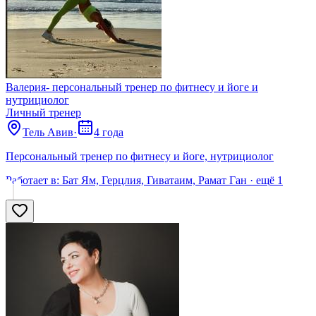
Валерия- персональный тренер по фитнесу и йоге и
нутрициолог
Личный тренер
Тель Авив
·
4 года
Персональный тренер по фитнесу и йоге, нутрициолог
Работает в:
Бат Ям, Герцлия, Гиватаим, Рамат Ган
· ещё
1