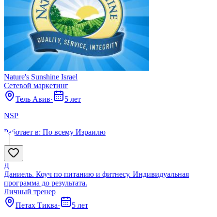
Nature's Sunshine Israel
Сетевой маркетинг
Тель Авив
·
5 лет
NSP
Работает в:
По всему Израилю
Д
Даниель. Коуч по питанию и фитнесу. Индивидуальная
программа до результата.
Личный тренер
Петах Тиква
·
5 лет