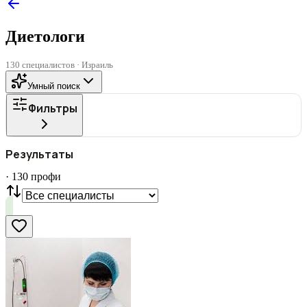
Диетологи
130 специалистов · Израиль
Умный поиск
Фильтры
ГОРОД
Результаты
Все
·
130
профи
СТАТУС
VIP
С фото
Нашли
130
профи
Сбросить