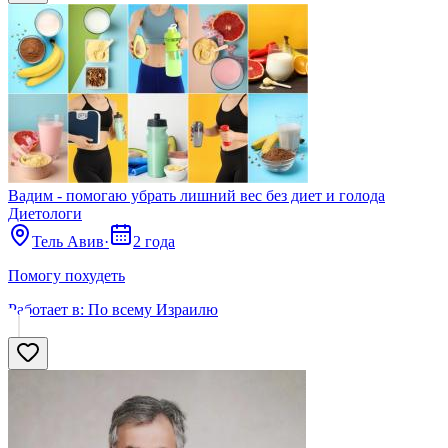
Вадим - помогаю убрать лишний вес без диет и голода
Диетологи
Тель Авив
·
2 года
Помогу похудеть
Работает в:
По всему Израилю