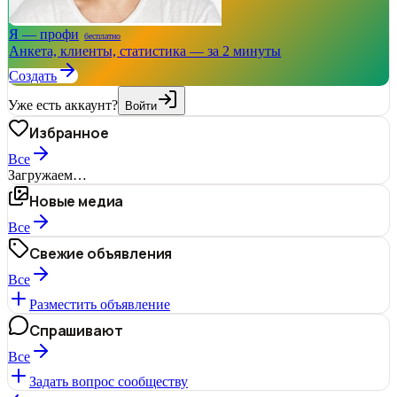
Я — профи
бесплатно
Анкета, клиенты, статистика — за 2 минуты
Создать
Уже есть аккаунт?
Войти
Избранное
Все
Загружаем…
Новые медиа
Все
Свежие объявления
Все
Разместить объявление
Спрашивают
Все
Задать вопрос сообществу