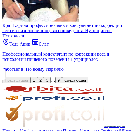
Крят Карина-профессиональный консультант по коррекции
веса и психологии пищевого поведения. Нутрициолог
Психологи
Тель Авив
·
6 лет
Профессиональный консультант по коррекции веса и
психологии пищевого поведения.Нутрициолог.
Работает в:
По всему Израилю
…
Предыдущая
1
2
3
9
Следующая
+
специалисты Израиля
Правила
Конфиденциальность
Помощь
Контакты
·
Orbita.co.il
Доск