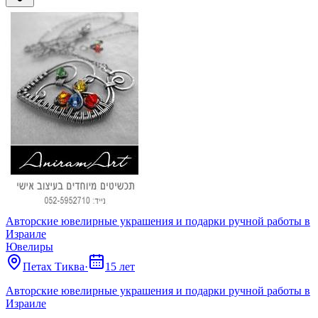
Авторские ювелирные украшения и подарки ручной работы в
Израиле
Ювелиры
Петах Тиква
·
15 лет
Авторские ювелирные украшения и подарки ручной работы в
Израиле