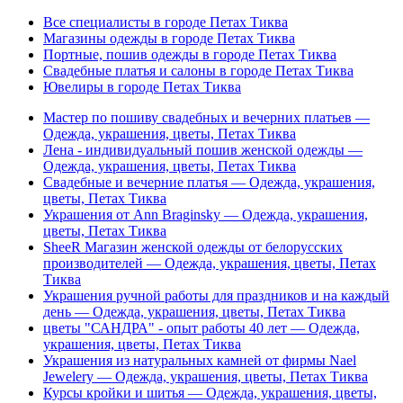
Все специалисты в городе Петах Тиква
Магазины одежды в городе Петах Тиква
Портные, пошив одежды в городе Петах Тиква
Свадебные платья и салоны в городе Петах Тиква
Ювелиры в городе Петах Тиква
Мастер по пошиву свадебных и вечерних платьев —
Одежда, украшения, цветы, Петах Тиква
Лена - индивидуальный пошив женской одежды —
Одежда, украшения, цветы, Петах Тиква
Свадебные и вечерние платья — Одежда, украшения,
цветы, Петах Тиква
Украшения от Ann Braginsky — Одежда, украшения,
цветы, Петах Тиква
SheeR Магазин женской одежды от белорусских
производителей — Одежда, украшения, цветы, Петах
Тиква
Украшения ручной работы для праздников и на каждый
день — Одежда, украшения, цветы, Петах Тиква
цветы "САНДРА" - опыт работы 40 лет — Одежда,
украшения, цветы, Петах Тиква
Украшения из натуральных камней от фирмы Nael
Jewelery — Одежда, украшения, цветы, Петах Тиква
Курсы кройки и шитья — Одежда, украшения, цветы,