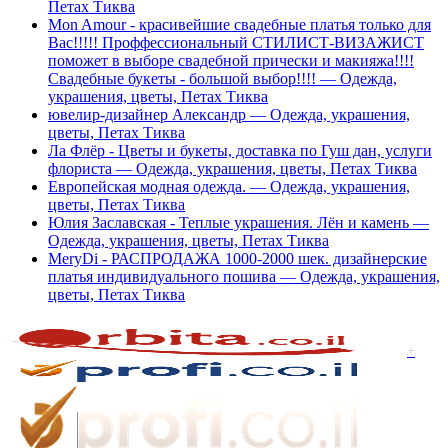
Петах Тиква
Mon Amour - красивейшие свадебные платья только для
Вас!!!!! Проффессиональный СТИЛИСТ-ВИЗАЖИСТ
поможет в выборе свадебной прически и макияжа!!!!
Cвадебные букеты - большой выбор!!!! — Одежда,
украшения, цветы, Петах Тиква
ювелир-дизайнер Александр — Одежда, украшения,
цветы, Петах Тиква
Ла Флёр - Цветы и букеты, доставка по Гуш дан, услуги
флориста — Одежда, украшения, цветы, Петах Тиква
Европейская модная одежда. — Одежда, украшения,
цветы, Петах Тиква
Юлия Заславская - Теплые украшения. Лён и камень —
Одежда, украшения, цветы, Петах Тиква
MeryDi - РАСПРОДАЖА 1000-2000 шек. дизайнерские
платья индивидуального пошива — Одежда, украшения,
цветы, Петах Тиква
+