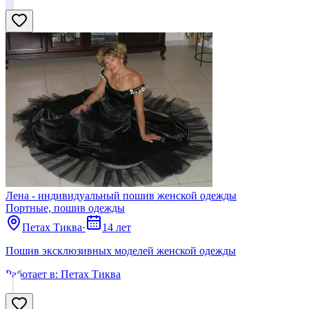
Лена - индивидуальный пошив женской одежды
Портные, пошив одежды
Петах Тиква
·
14 лет
Пошив эксклюзивных моделей женской одежды
Работает в:
Петах Тиква