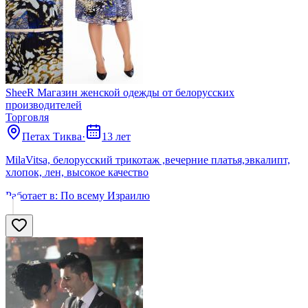
SheeR Магазин женской одежды от белорусских
производителей
Торговля
Петах Тиква
·
13 лет
MilaVitsa, белорусский трикотаж ,вечерние платья,эвкалипт,
хлопок, лен, высокое качество
Работает в:
По всему Израилю