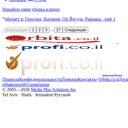
Никайон няня уборка клиниг
Работает в:
Герцлия, Натания, Ор Йегуда, Раанана
· ещё
1
…
Предыдущая
1
2
3
27
Следующая
+
специалисты Израиля
Правила
Конфиденциальность
Помощь
Контакты
·
Orbita.co.il
Доск
объявлений
О компании
© 2005—
2026
Media Plus Solutions Inc
Tel Aviv · Haifa · Jerusalem
·
Русский