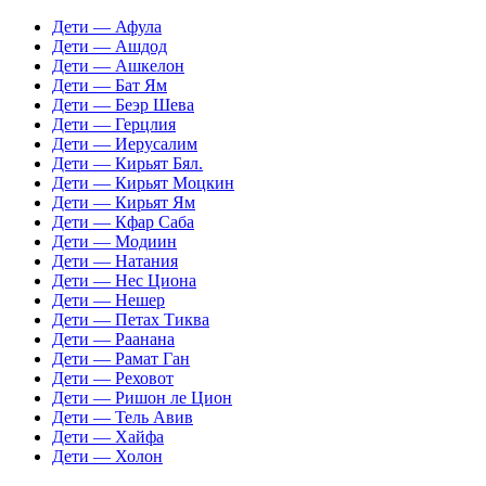
Дети — Афула
Дети — Ашдод
Дети — Ашкелон
Дети — Бат Ям
Дети — Беэр Шева
Дети — Герцлия
Дети — Иерусалим
Дети — Кирьят Бял.
Дети — Кирьят Моцкин
Дети — Кирьят Ям
Дети — Кфар Саба
Дети — Модиин
Дети — Натания
Дети — Нес Циона
Дети — Нешер
Дети — Петах Тиква
Дети — Раанана
Дети — Рамат Ган
Дети — Реховот
Дети — Ришон ле Цион
Дети — Тель Авив
Дети — Хайфа
Дети — Холон