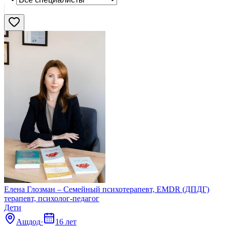
Нашли
417
профи
Сбросить
Елена Глозман – Семейный психотерапевт, EMDR (ДПДГ)
терапевт, психолог-педагог
Дети
Ашдод
·
16 лет