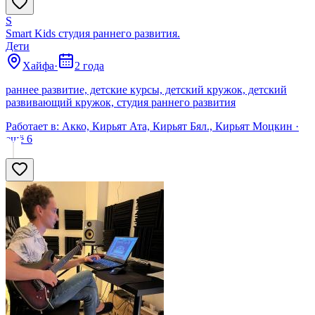
S
Smart Kids студия раннего развития.
Дети
Хайфа
·
2 года
раннее развитие, детские курсы, детский кружок, детский
развивающий кружок, студия раннего развития
Работает в:
Акко, Кирьят Ата, Кирьят Бял., Кирьят Моцкин
·
ещё
6