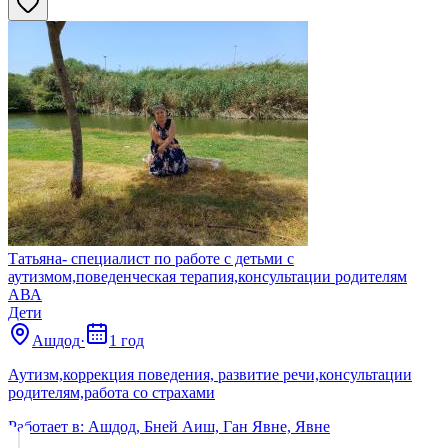
Татьяна- специалист по работе с детьми с
аутизмом,поведенческая терапия,консультации родителям
АВА
Дети
Ашдод
·
1 год
Аутизм,коррекция поведения, развитие речи,консультации
родителям,работа со страхами
Работает в:
Ашдод, Бней Аиш, Ган Явне, Явне