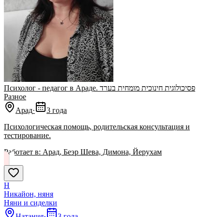
Психолог - педагог в Араде. פסיכולוגית חינוכית מומחית בערד
Разное
Арад
·
3 года
Психологическая помощь, родительская консультация и
тестирование.
Работает в:
Арад, Беэр Шева, Димона, Йерухам
Н
Никайон, няня
Няни и сиделки
Натания
·
3 года