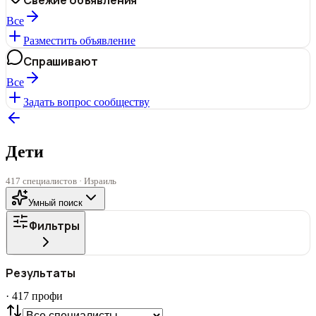
Все
Разместить объявление
Спрашивают
Все
Задать вопрос сообществу
Дети
417 специалистов · Израиль
Умный поиск
Фильтры
ГОРОД
Результаты
Все
·
417
профи
СТАТУС
VIP
С фото