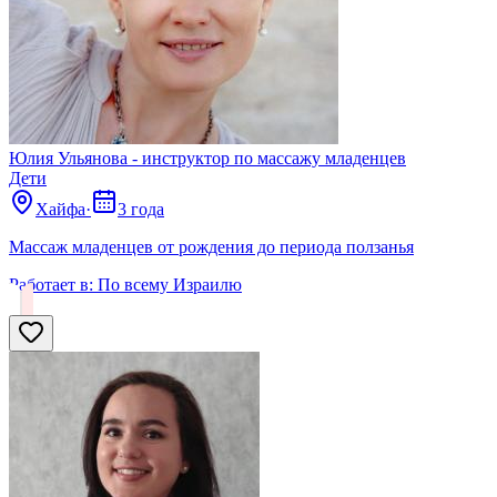
Юлия Ульянова - инструктор по массажу младенцев
Дети
Хайфа
·
3 года
Массаж младенцев от рождения до периода ползанья
Работает в:
По всему Израилю