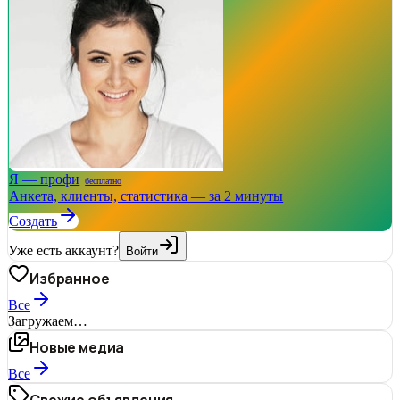
Я — профи
бесплатно
Анкета, клиенты, статистика — за 2 минуты
Создать
Уже есть аккаунт?
Войти
Избранное
Все
Загружаем…
Новые медиа
Все
Свежие объявления