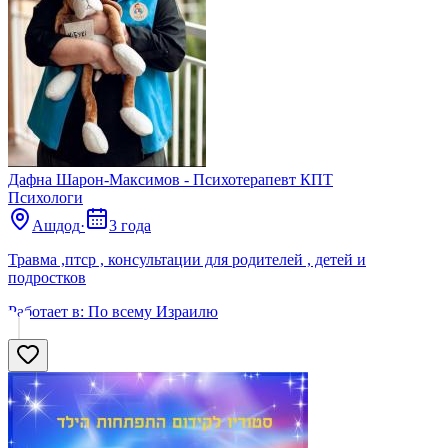
Дафна Шарон-Максимов - Психотерапевт КПТ
Психологи
Ашдод
·
3 года
Травма ,птср , консультации для родителей , детей и
подростков
Работает в:
По всему Израилю