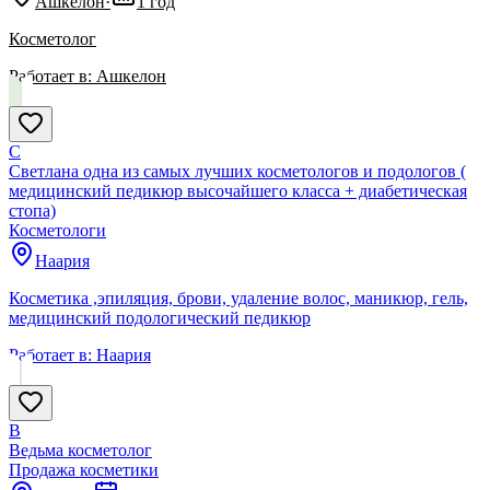
Ашкелон
·
1 год
Косметолог
Работает в:
Ашкелон
С
Светлана одна из самых лучших косметологов и подологов (
медицинский педикюр высочайшего класса + диабетическая
стопа)
Косметологи
Наария
Косметика ,эпиляция, брови, удаление волос, маникюр, гель,
медицинский подологический педикюр
Работает в:
Наария
В
Ведьма косметолог
Продажа косметики