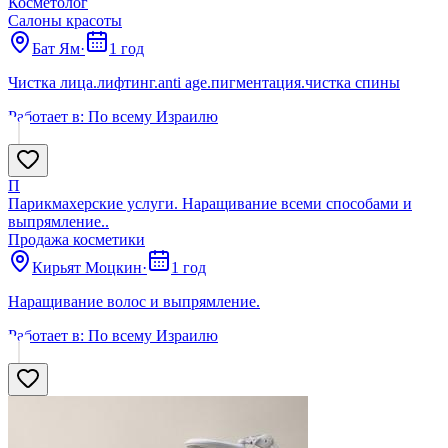
Косметолог
Салоны красоты
Бат Ям
·
1 год
Чистка лица.лифтинг.anti age.пигментация.чистка спины
Работает в:
По всему Израилю
П
Парикмахерские услуги. Наращивание всеми способами и
выпрямление..
Продажа косметики
Кирьят Моцкин
·
1 год
Наращивание волос и выпрямление.
Работает в:
По всему Израилю