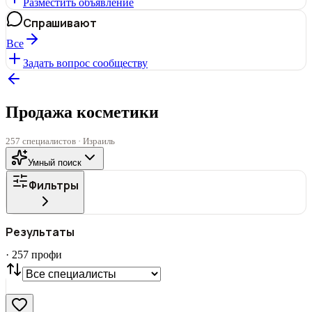
Разместить объявление
Спрашивают
Все
Задать вопрос сообществу
Продажа косметики
257 специалистов · Израиль
Умный поиск
Фильтры
ГОРОД
Результаты
Все
·
257
профи
СТАТУС
VIP
С фото
Нашли
257
профи
Сбросить