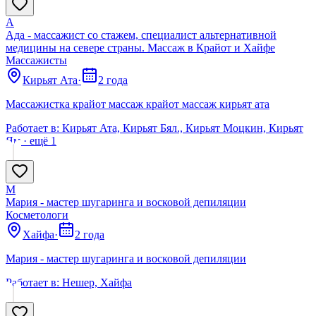
А
Ада - массажист со стажем, специалист альтернативной
медицины на севере страны. Массаж в Крайот и Хайфе
Массажисты
Кирьят Ата
·
2 года
Массажистка крайот массаж крайот массаж кирьят ата
Работает в:
Кирьят Ата, Кирьят Бял., Кирьят Моцкин, Кирьят
Ям
· ещё
1
М
Мария - мастер шугаринга и восковой депиляции
Косметологи
Хайфа
·
2 года
Мария - мастер шугаринга и восковой депиляции
Работает в:
Нешер, Хайфа