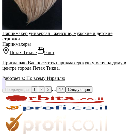
Парикмахер универсал - женские, мужские и детские
стрижки.
Парикмахеры
Петах Тиква
·
9 лет
Приглашаю Вас посетить парикмахерскую у меня на дому в
центре города Петах Тиква.
Работает в:
По всему Израилю
…
Предыдущая
1
2
3
17
Следующая
+