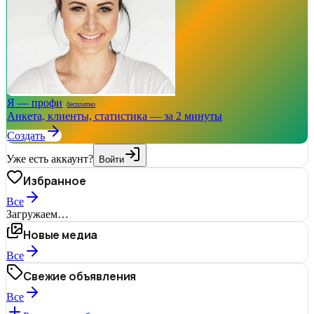
Я — профи
бесплатно
Анкета, клиенты, статистика — за 2 минуты
Создать
Уже есть аккаунт?
Войти
Избранное
Все
Загружаем…
Новые медиа
Все
Свежие объявления
Все