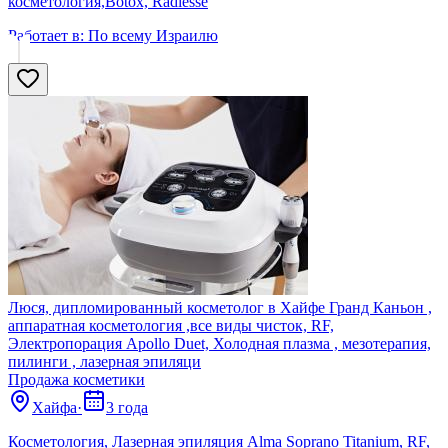
косметология,Botox, Radiesse
Работает в:
По всему Израилю
Люся, дипломированный косметолог в Хайфе Гранд Каньон ,
аппаратная косметология ,все виды чисток, RF,
Электропорация Apollo Duet, Холодная плазма , мезотерапия,
пилинги , лазерная эпиляци
Продажа косметики
Хайфа
·
3 года
Косметология, Лазерная эпиляция Alma Soprano Titanium, RF,