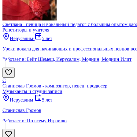
Светлана - певица и вокальный педагог с большим опытом раб
Репетиторы и учителя
Иерусалим
·
5 лет
Уроки вокала для начинающих и профессиональных певцов все
Работает в:
Бейт Шемеш, Иерусалим, Модиин, Модиин Илит
С
Станислав Громов - композитор, певец, продюсер
Музыканты и студии записи
Иерусалим
·
5 лет
Станислав Громов
Работает в:
По всему Израилю