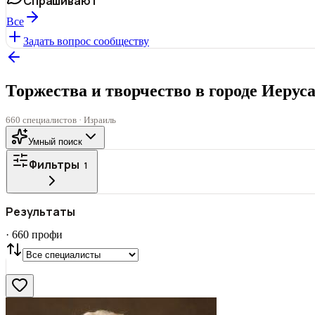
Спрашивают
Все
Задать вопрос сообществу
Торжества и творчество в городе Иерус
660 специалистов · Израиль
Умный поиск
Фильтры
1
Все
ГОРОД
Результаты
СТАТУС
VIP
С фото
·
660
профи
Нашли
660
профи
Сбросить