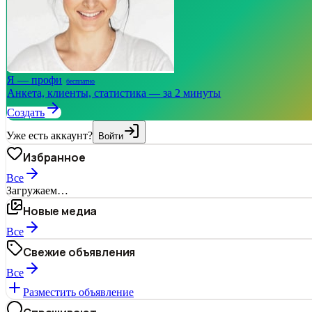
Я — профи
бесплатно
Анкета, клиенты, статистика — за 2 минуты
Создать
Уже есть аккаунт?
Войти
Избранное
Все
Загружаем…
Новые медиа
Все
Свежие объявления
Все
Разместить объявление