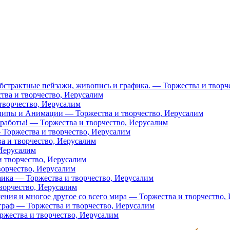
 абстрактные пейзажи, живопись и графика. — Торжества и творч
тва и творчество, Иерусалим
творчество, Иерусалим
клипы и Анимации — Торжества и творчество, Иерусалим
 работы! — Торжества и творчество, Иерусалим
 Торжества и творчество, Иерусалим
а и творчество, Иерусалим
 Иерусалим
 творчество, Иерусалим
ворчество, Иерусалим
а — Торжества и творчество, Иерусалим
творчество, Иерусалим
шения и многое другое со всего мира — Торжества и творчество,
граф — Торжества и творчество, Иерусалим
ржества и творчество, Иерусалим