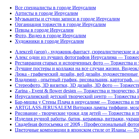
Все специалисты в городе Иерусалим
Артисты в городе Иерусалим
Музыканты и студии записи в городе Иерусалим
Органиация торжеств в городе Иерусалим
Певцы в городе Иерусалим
Фото, Видео в городе Иерусалим
Художники в городе Иерусалим
Алексей (aeon) - художник-фантаст, сюреалистические и
Алекс один из лучших фотографов Иерусалима — Торжес
Реставрация старых и испорченных фото — Торжества и 
Лучшие постеры и коллажи на все случаи жизни. Видео
Люка - графический дизайн, веб дизайн, художественные
Владимир - опытный график, рисовальщик, картограф. —
Стереофото, 3D визитки, 3D дизайн, 3D фото — Торжеств
Zarina - Event & flower design — Торжества и творчество,
Иерусалимский детский творческий центр — Торжества и
Бар-мицва у Стены Плача в иерусалиме — Торжества и т
ARTGLASS-JERUSALEM Витражи,лампы тиффани, мозаик
Рисование - творческие уроки для детей — Торжества и 
Изделия ручной работы, батик, керамика, витражи, укра
Свадебная фотосьемка от 200$ - Профессиональный фото
Цветочные композиции в японском стиле от Иланы — То