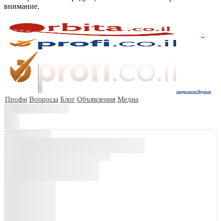
внимание.
+
специалисты Израиля
Профи
Вопросы
Блог
Объявления
Медиа