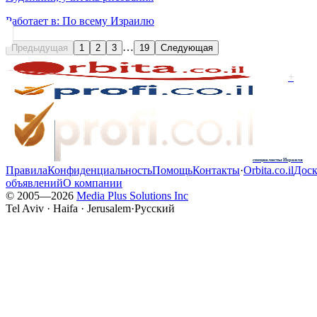
Работает в:
По всему Израилю
…
Предыдущая
1
2
3
19
Следующая
+
специалисты Израиля
Правила
Конфиденциальность
Помощь
Контакты
·
Orbita.co.il
Доск
объявлений
О компании
© 2005—
2026
Media Plus Solutions Inc
Tel Aviv · Haifa · Jerusalem
·
Русский