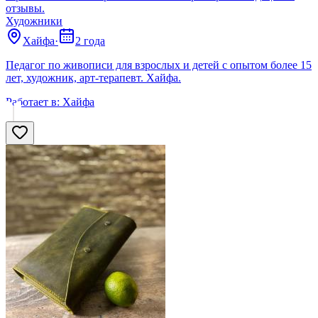
отзывы.
Художники
Хайфа
·
2 года
Педагог по живописи для взрослых и детей с опытом более 15
лет, художник, арт-терапевт. Хайфа.
Работает в:
Хайфа