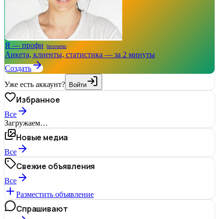
Я — профи
бесплатно
Анкета, клиенты, статистика — за 2 минуты
Создать
Уже есть аккаунт?
Войти
Избранное
Все
Загружаем…
Новые медиа
Все
Свежие объявления
Все
Разместить объявление
Спрашивают