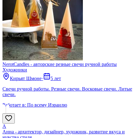
NerotCandles - авторские резные свечи ручной работы
Художники
Кирьят Шмоне
·
5 лет
Cвечи ручной работы. Резные свечи. Восковые свечи. Литые
свечи.
Работает в:
По всему Израилю
А
Анна - архитектор, дизайнер, художник, развитие вкуса и
чувства стиля