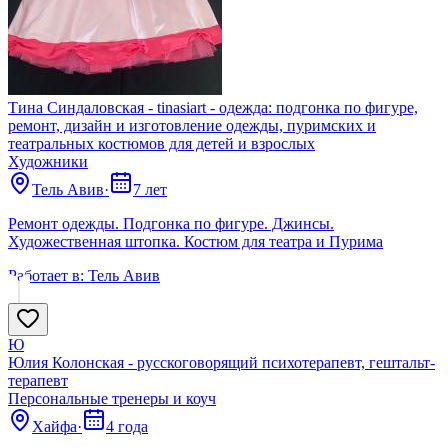
Тина Синдаловская - tinasiart - одеждa: подгонка по фигуре,
ремонт, дизайн и изготовление одежды, пуримских и
театральных костюмов для детей и взрослых
Художники
Тель Авив
·
7 лет
Ремонт одежды. Подгонка по фигуре. Джинсы.
Художественная штопка. Костюм для театра и Пурима
Работает в:
Тель Авив
Ю
Юлия Колонская - русскоговорящий психотерапевт, гештальт-
терапевт
Персональные тренеры и коуч
Хайфа
·
4 года