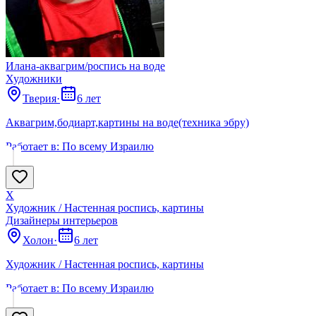
Илана-аквагрим/роспись на воде
Художники
Тверия
·
6 лет
Аквагрим,бодиарт,картины на воде(техника эбру)
Работает в:
По всему Израилю
Х
Художник / Настенная роспись, картины
Дизайнеры интерьеров
Холон
·
6 лет
Художник / Настенная роспись, картины
Работает в:
По всему Израилю