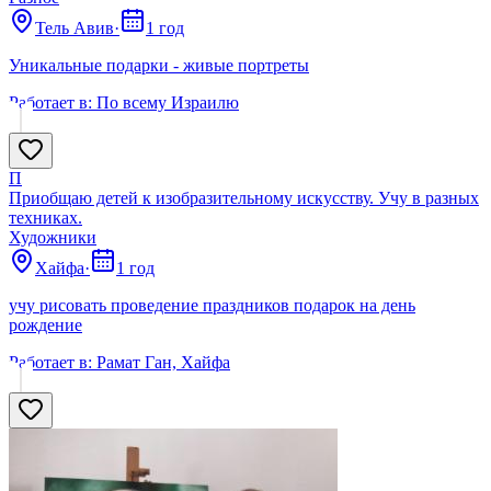
Тель Авив
·
1 год
Уникальные подарки - живые портреты
Работает в:
По всему Израилю
П
Приобщаю детей к изобразительному искусству. Учу в разных
техниках.
Художники
Хайфа
·
1 год
учу рисовать проведение праздников подарок на день
рождение
Работает в:
Рамат Ган, Хайфа