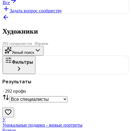
Все
Задать вопрос сообществу
Художники
292 специалистов · Израиль
Умный поиск
Фильтры
ГОРОД
Результаты
Все
·
292
профи
СТАТУС
VIP
С фото
Нашли
292
профи
Сбросить
У
Уникальные подарки - живые портреты
Разное