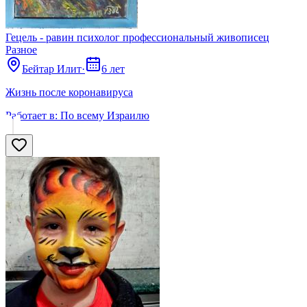
Гецель - равин психолог профессиональный живописец
Разное
Бейтар Илит
·
6 лет
Жизнь после коронавируса
Работает в:
По всему Израилю