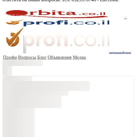
+
специалисты Израиля
Профи
Вопросы
Блог
Объявления
Медиа