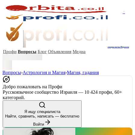
+
специалисты Израиля
Профи
Вопросы
Блог
Объявления
Медиа
Вопросы
›
Астрология и Магия
›
Магия, гадания
Добро пожаловать на Профи
Русскоязычное сообщество Израиля — 10 424 профи, 60+
категорий.
Я ищу специалиста
Найти, сравнить, написать — бесплатно
Войти