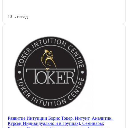
13 г. назад
Развитие Интуиции Борис Токер, Интуит, Аналитик.
Курсы( Индивидуально и в группах), Семинары: