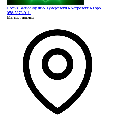
София. Ясновидение-Нумерология-Астрология-Таро.
058-7878-911.
Магия, гадания