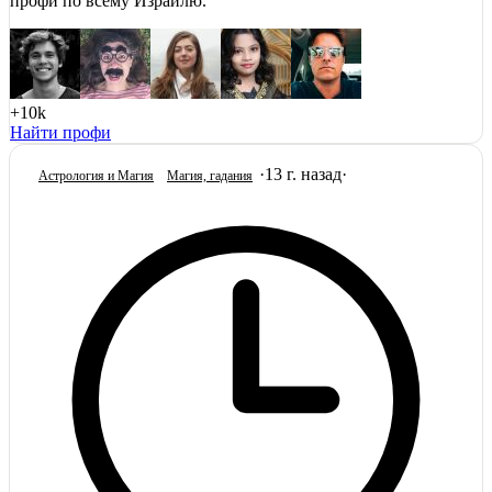
профи по всему Израилю.
+10k
Найти профи
·
13 г. назад
·
Астрология и Магия
Магия, гадания