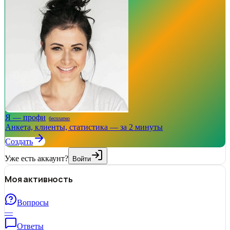
Я — профи
бесплатно
Анкета, клиенты, статистика — за 2 минуты
Создать
Уже есть аккаунт?
Войти
Моя активность
Вопросы
—
Ответы