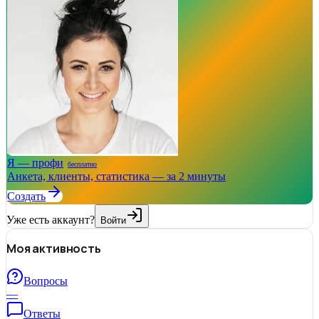
Я — профи
бесплатно
Анкета, клиенты, статистика — за 2 минуты
Создать
Уже есть аккаунт?
Войти
Моя активность
Вопросы
—
Ответы