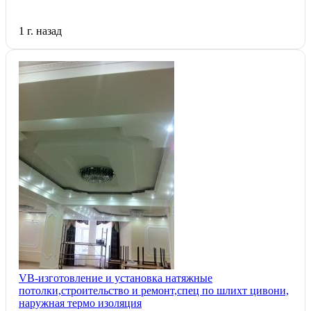
1 г. назад
VB-изготовление и установка натяжные
потолки,строительство и ремонт,спец по шлихт цивони,
наружная термо изоляция