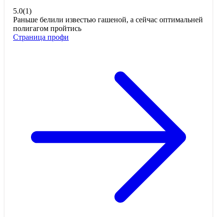
5.0
(
1
)
Раньше белили известью гашеной, а сейчас оптимальней
полигагом пройтись
Страница профи