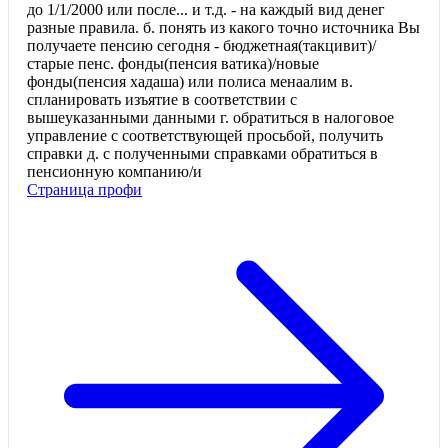
до 1/1/2000 или после... и т.д. - на каждый вид денег
разные правила. б. понять из какого точно источника Вы
получаете пенсию сегодня - бюджетная(такцивит)/
старые пенс. фонды(пенсия ватика)/новые
фонды(пенсия хадаша) или полиса менаалим в.
спланировать изъятие в соответствии с
вышеуказанными данными г. обратиться в налоговое
управление с соответствующей просьбой, получить
справки д. с полученными справками обратиться в
пенсионную компанию/и
Страница профи