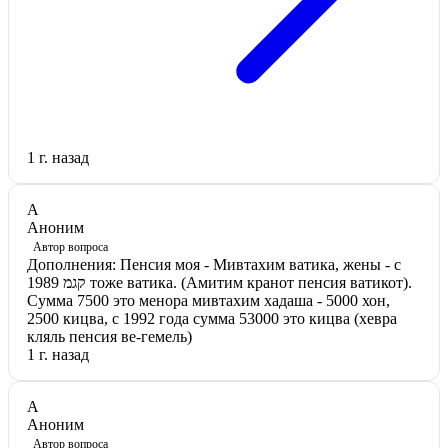
1 г. назад
А
Аноним
Автор вопроса
Дополнения: Пенсия моя - Мивтахим ватика, жены - с
קגמ 1989 тоже ватика. (Амитим кранот пенсия ватикот).
Сумма 7500 это менора мивтахим хадаша - 5000 хон,
2500 кицва, с 1992 года сумма 53000 это кицва (хевра
кляль пенсия ве-гемель)
1 г. назад
А
Аноним
Автор вопроса