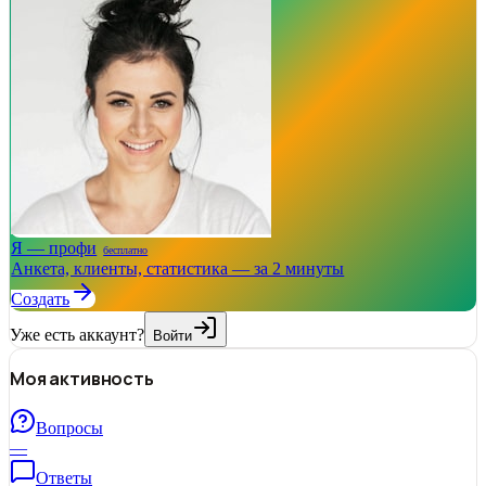
Я — профи
бесплатно
Анкета, клиенты, статистика — за 2 минуты
Создать
Уже есть аккаунт?
Войти
Моя активность
Вопросы
—
Ответы