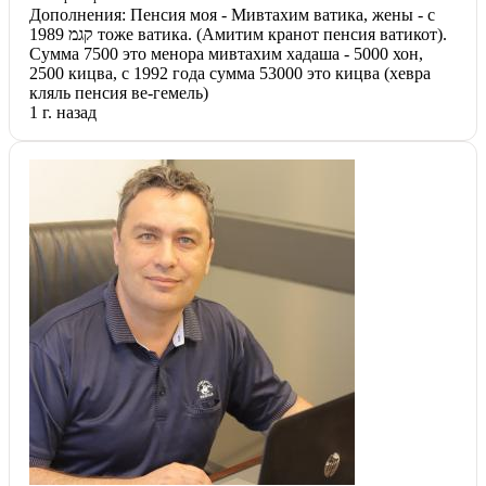
Дополнения: Пенсия моя - Мивтахим ватика, жены - с
קגמ 1989 тоже ватика. (Амитим кранот пенсия ватикот).
Сумма 7500 это менора мивтахим хадаша - 5000 хон,
2500 кицва, с 1992 года сумма 53000 это кицва (хевра
кляль пенсия ве-гемель)
1 г. назад