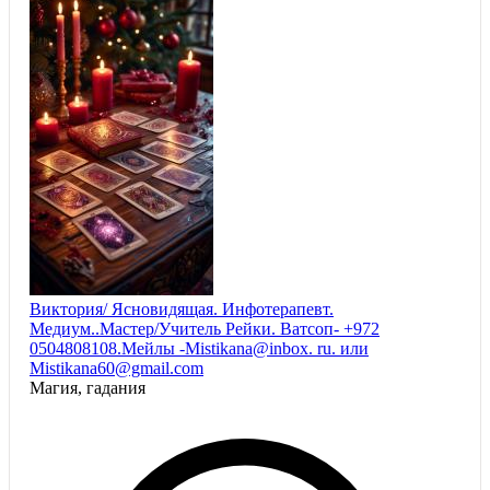
Виктория/ Ясновидящая. Инфотерапевт.
Медиум..Мастер/Учитель Рейки. Ватсоп- +972
0504808108.Мейлы -Mistikana@inbox. ru. или
Mistikana60@gmail.com
Магия, гадания