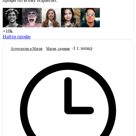
профи по всему Израилю.
+10k
Найти профи
·
1 г. назад
·
Астрология и Магия
Магия, гадания