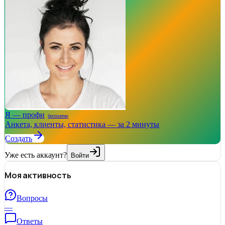
Я — профи
бесплатно
Анкета, клиенты, статистика — за 2 минуты
Создать
Уже есть аккаунт?
Войти
Моя активность
Вопросы
—
Ответы