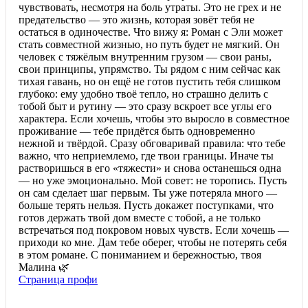
чувствовать, несмотря на боль утраты. Это не грех и не
предательство — это жизнь, которая зовёт тебя не
остаться в одиночестве. Что вижу я: Роман с Эли может
стать совместной жизнью, но путь будет не мягкий. Он
человек с тяжёлым внутренним грузом — свои раны,
свои принципы, упрямство. Ты рядом с ним сейчас как
тихая гавань, но он ещё не готов пустить тебя слишком
глубоко: ему удобно твоё тепло, но страшно делить с
тобой быт и рутину — это сразу вскроет все углы его
характера. Если хочешь, чтобы это выросло в совместное
проживание — тебе придётся быть одновременно
нежной и твёрдой. Сразу обговаривай правила: что тебе
важно, что неприемлемо, где твои границы. Иначе ты
растворишься в его «тяжести» и снова останешься одна
— но уже эмоционально. Мой совет: не торопись. Пусть
он сам сделает шаг первым. Ты уже потеряла много —
больше терять нельзя. Пусть докажет поступками, что
готов держать твой дом вместе с тобой, а не только
встречаться под покровом новых чувств. Если хочешь —
приходи ко мне. Дам тебе оберег, чтобы не потерять себя
в этом романе. С пониманием и бережностью, твоя
Малина 🌿
Страница профи