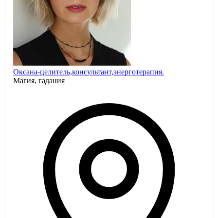
Оксана-целитель,консультант,энерготерапия.
Магия, гадания