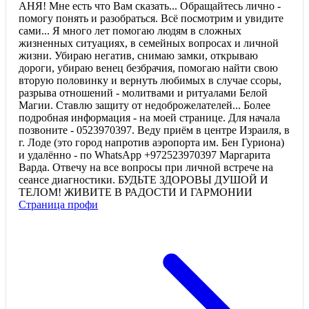
АНЯ! Мне есть что Вам сказать... Обращайтесь лично -
помогу понять и разобраться. Всё посмотрим и увидите
сами... Я много лет помогаю людям в сложных
жизненных ситуациях, в семейных вопросах и личной
жизни. Убираю негатив, снимаю замки, открываю
дороги, убираю венец безбрачия, помогаю найти свою
вторую половинку и вернуть любимых в случае ссоры,
разрыва отношений - молитвами и ритуалами Белой
Магии. Ставлю защиту от недоброжелателей... Более
подробная информация - на моей странице. Для начала
позвоните - 0523970397. Веду приём в центре Израиля, в
г. Лоде (это город напротив аэропорта им. Бен Гуриона)
и удалённо - по WhatsApp +972523970397 Маргарита
Варда. Отвечу на все вопросы при личной встрече на
сеансе диагностики. БУДЬТЕ ЗДОРОВЫ ДУШОЙ И
ТЕЛОМ! ЖИВИТЕ В РАДОСТИ И ГАРМОНИИ
Страница профи