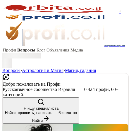
+
специалисты Израиля
Профи
Вопросы
Блог
Объявления
Медиа
Вопросы
›
Астрология и Магия
›
Магия, гадания
Добро пожаловать на Профи
Русскоязычное сообщество Израиля — 10 424 профи, 60+
категорий.
Я ищу специалиста
Найти, сравнить, написать — бесплатно
Войти