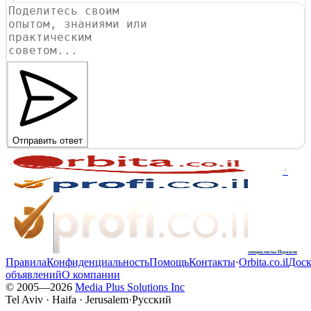
Отправить ответ
+
специалисты Израиля
Правила
Конфиденциальность
Помощь
Контакты
·
Orbita.co.il
Доск
объявлений
О компании
© 2005—
2026
Media Plus Solutions Inc
Tel Aviv · Haifa · Jerusalem
·
Русский