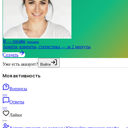
Я — профи
бесплатно
Анкета, клиенты, статистика — за 2 минуты
Создать
Уже есть аккаунт?
Войти
Моя активность
Вопросы
—
Ответы
—
Лайки
—