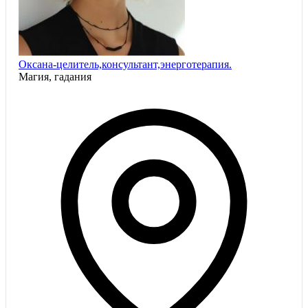
Оксана-целитель,консультант,энерготерапия.
Магия, гадания