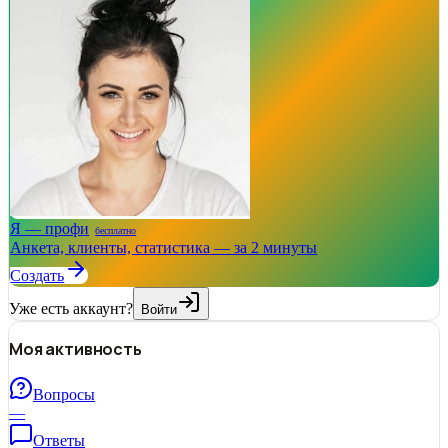
Я — профи
бесплатно
Анкета, клиенты, статистика — за 2 минуты
Создать
Уже есть аккаунт?
Войти
Моя активность
Вопросы
—
Ответы