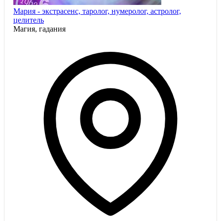
Мария - экстрасенс, таролог, нумеролог, астролог,
целитель
Магия, гадания