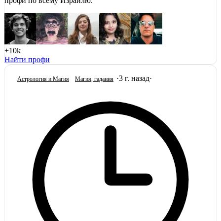
профи по всему Израилю.
+10k
Найти профи
·
3 г. назад
·
Астрология и Магия
Магия, гадания