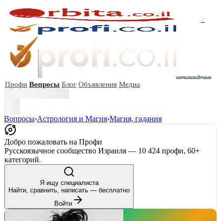
+
специалисты Израиля
Профи
Вопросы
Блог
Объявления
Медиа
Вопросы
›
Астрология и Магия
›
Магия, гадания
Добро пожаловать на Профи
Русскоязычное сообщество Израиля — 10 424 профи, 60+
категорий.
Я ищу специалиста
Найти, сравнить, написать — бесплатно
Войти