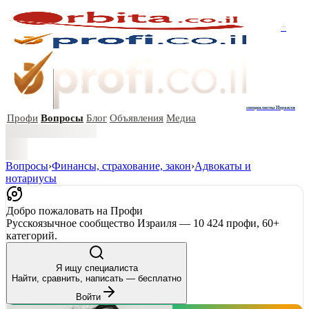
+
специалисты Израиля
Профи
Вопросы
Блог
Объявления
Медиа
Вопросы
›
Финансы, страхование, закон
›
Адвокаты и
нoтариусы
Добро пожаловать на Профи
Русскоязычное сообщество Израиля — 10 424 профи, 60+
категорий.
Я ищу специалиста
Найти, сравнить, написать — бесплатно
Войти