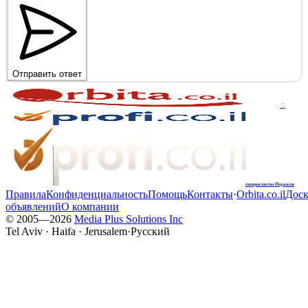
Отправить ответ
+
специалисты Израиля
Правила
Конфиденциальность
Помощь
Контакты
·
Orbita.co.il
Доск
объявлений
О компании
© 2005—
2026
Media Plus Solutions Inc
Tel Aviv · Haifa · Jerusalem
·
Русский