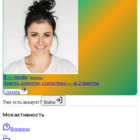
Я — профи
бесплатно
Анкета, клиенты, статистика — за 2 минуты
Создать
Уже есть аккаунт?
Войти
Моя активность
Вопросы
—