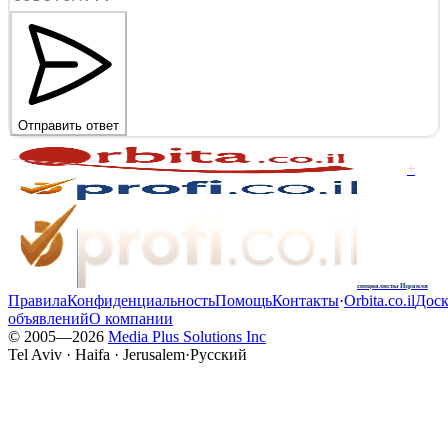
Отправить ответ
+
специалисты Израиля
Правила
Конфиденциальность
Помощь
Контакты
·
Orbita.co.il
Доск
объявлений
О компании
© 2005—
2026
Media Plus Solutions Inc
Tel Aviv · Haifa · Jerusalem
·
Русский