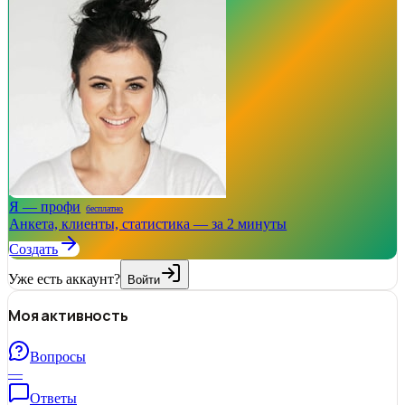
Я — профи
бесплатно
Анкета, клиенты, статистика — за 2 минуты
Создать
Уже есть аккаунт?
Войти
Моя активность
Вопросы
—
Ответы