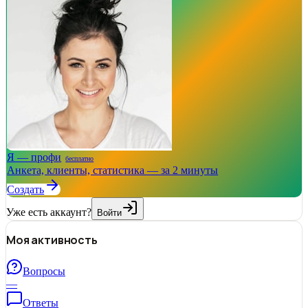
Я — профи
бесплатно
Анкета, клиенты, статистика — за 2 минуты
Создать
Уже есть аккаунт?
Войти
Моя активность
Вопросы
—
Ответы