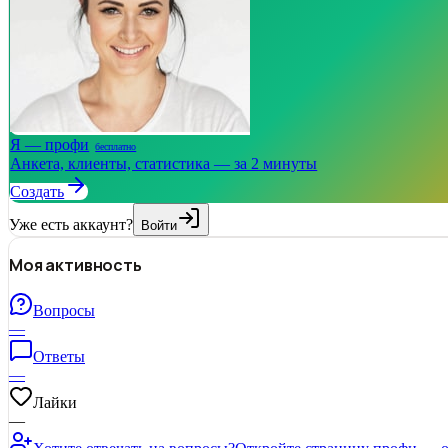
Я — профи
бесплатно
Анкета, клиенты, статистика — за 2 минуты
Создать
Уже есть аккаунт?
Войти
Моя активность
Вопросы
—
Ответы
—
Лайки
—