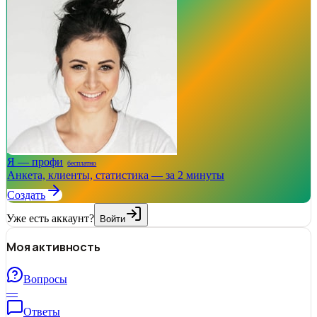
Я — профи
бесплатно
Анкета, клиенты, статистика — за 2 минуты
Создать
Уже есть аккаунт?
Войти
Моя активность
Вопросы
—
Ответы