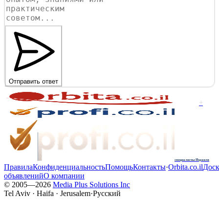
Отправить ответ
+
специалисты Израиля
Правила
Конфиденциальность
Помощь
Контакты
·
Orbita.co.il
Доск
объявлений
О компании
© 2005—
2026
Media Plus Solutions Inc
Tel Aviv · Haifa · Jerusalem
·
Русский