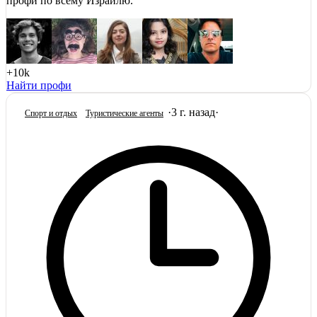
профи по всему Израилю.
+10k
Найти профи
·
3 г. назад
·
Спорт и отдых
Туристические агенты