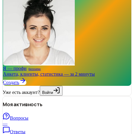
Я — профи
бесплатно
Анкета, клиенты, статистика — за 2 минуты
Создать
Уже есть аккаунт?
Войти
Моя активность
Вопросы
—
Ответы