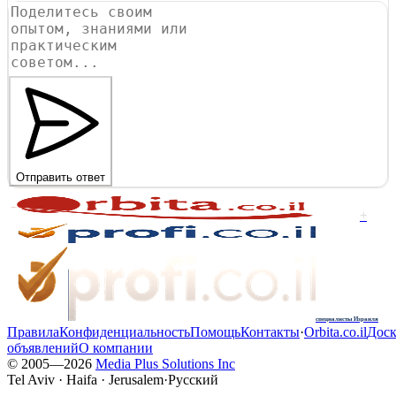
Отправить ответ
+
специалисты Израиля
Правила
Конфиденциальность
Помощь
Контакты
·
Orbita.co.il
Доск
объявлений
О компании
© 2005—
2026
Media Plus Solutions Inc
Tel Aviv · Haifa · Jerusalem
·
Русский