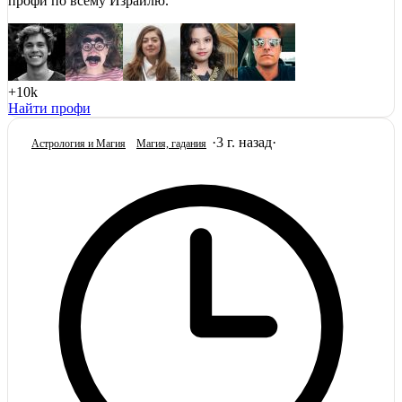
профи по всему Израилю.
+10k
Найти профи
·
3 г. назад
·
Астрология и Магия
Магия, гадания