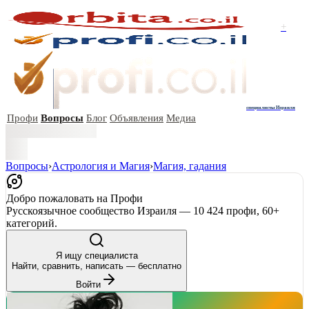
+
специалисты Израиля
Профи
Вопросы
Блог
Объявления
Медиа
Вопросы
›
Астрология и Магия
›
Магия, гадания
Добро пожаловать на Профи
Русскоязычное сообщество Израиля — 10 424 профи, 60+
категорий.
Я ищу специалиста
Найти, сравнить, написать — бесплатно
Войти