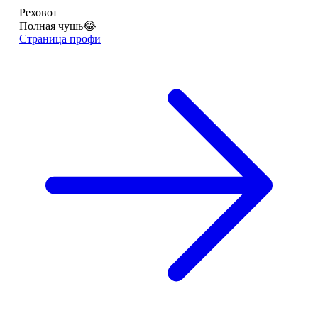
Реховот
Полная чушь😂
Страница профи