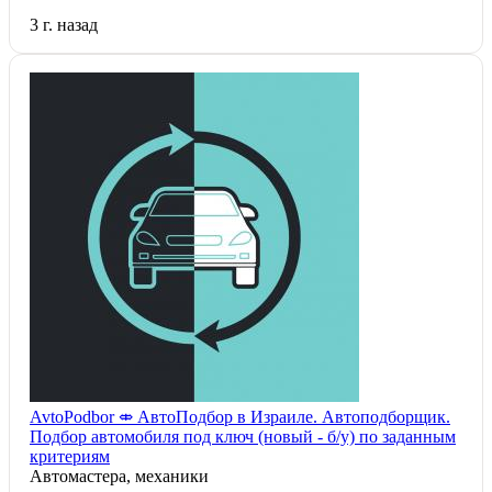
3 г. назад
AvtoPodbor ⤄ АвтоПодбор в Израиле. Автоподборщик.
Подбор автомобиля под ключ (новый - б/у) по заданным
критериям
Автомастера, механики