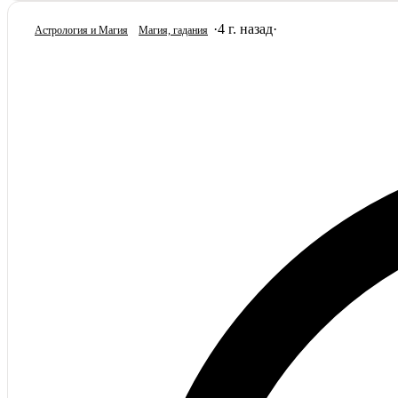
·
4 г. назад
·
Астрология и Магия
Магия, гадания