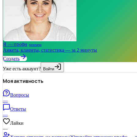
Я — профи
бесплатно
Анкета, клиенты, статистика — за 2 минуты
Создать
Уже есть аккаунт?
Войти
Моя активность
Вопросы
—
Ответы
—
Лайки
—