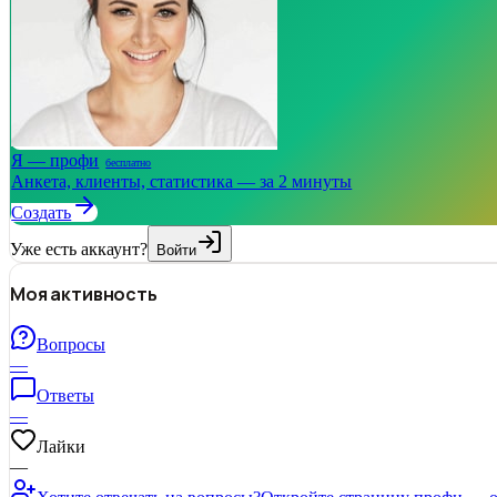
Я — профи
бесплатно
Анкета, клиенты, статистика — за 2 минуты
Создать
Уже есть аккаунт?
Войти
Моя активность
Вопросы
—
Ответы
—
Лайки
—