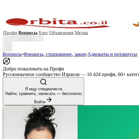
Профи
Вопросы
Блог
Объявления
Медиа
Вопросы
›
Финансы, страхование, закон
›
Адвокаты и нoтариусы
Добро пожаловать на Профи
Русскоязычное сообщество Израиля — 10 424 профи, 60+ катег
Я ищу специалиста
Найти, сравнить, написать — бесплатно
Войти