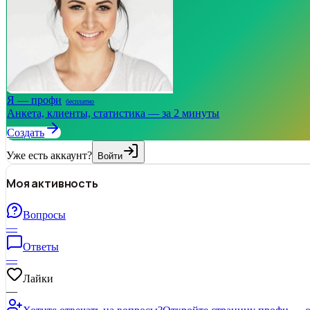
Я — профи
бесплатно
Анкета, клиенты, статистика — за 2 минуты
Создать
Уже есть аккаунт?
Войти
Моя активность
Вопросы
—
Ответы
—
Лайки
—