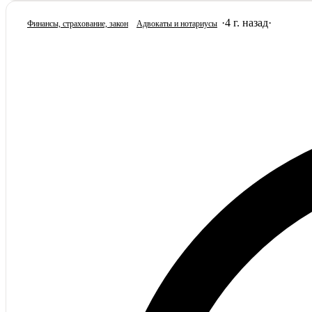
·
4 г. назад
·
Финансы, страхование, закон
Адвокаты и нoтариусы