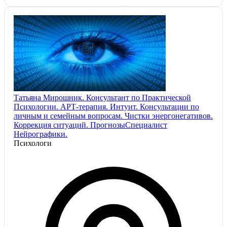
Татьяна Мирошник. Консультант по Практической
Психологии. АРТ-терапия. Интуит. Консультации по
личным и семейным вопросам. Чистки энергонегативов.
Коррекция ситуаций. ПрогнозыСпециалист
Нейрографики.
Психологи