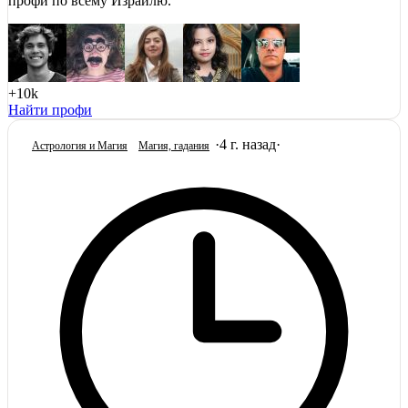
профи по всему Израилю.
+10k
Найти профи
·
4 г. назад
·
Астрология и Магия
Магия, гадания