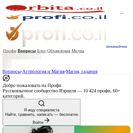
+
специалисты Израиля
Профи
Вопросы
Блог
Объявления
Медиа
Вопросы
›
Астрология и Магия
›
Магия, гадания
Добро пожаловать на Профи
Русскоязычное сообщество Израиля — 10 424 профи, 60+
категорий.
Я ищу специалиста
Найти, сравнить, написать — бесплатно
Войти