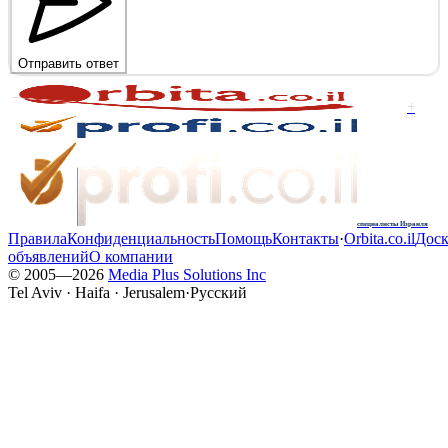
Отправить ответ
+
специалисты Израиля
Правила
Конфиденциальность
Помощь
Контакты
·
Orbita.co.il
Доск
объявлений
О компании
© 2005—
2026
Media Plus Solutions Inc
Tel Aviv · Haifa · Jerusalem
·
Русский