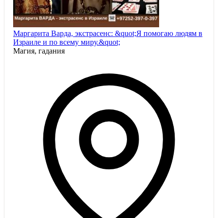
Маргарита Варда, экстрасенс: &quot;Я помогаю людям в
Израиле и по всему миру.&quot;
Магия, гадания