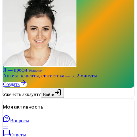
Я — профи
бесплатно
Анкета, клиенты, статистика — за 2 минуты
Создать
Уже есть аккаунт?
Войти
Моя активность
Вопросы
—
Ответы